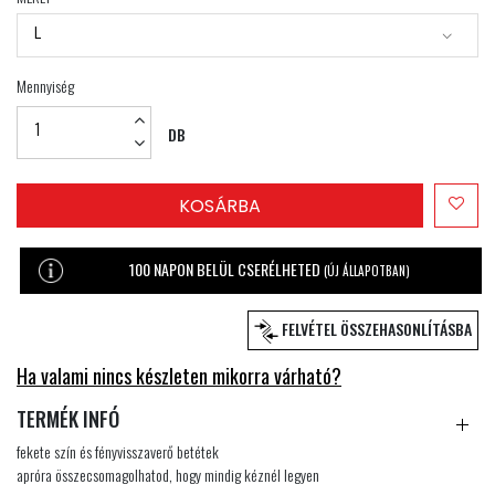
L
Mennyiség
DB
KOSÁRBA
100 NAPON BELÜL CSERÉLHETED
(ÚJ ÁLLAPOTBAN)
FELVÉTEL ÖSSZEHASONLÍTÁSBA
Ha valami nincs készleten mikorra várható?
TERMÉK INFÓ
fekete szín és fényvisszaverő betétek
apróra összecsomagolhatod, hogy mindig kéznél legyen