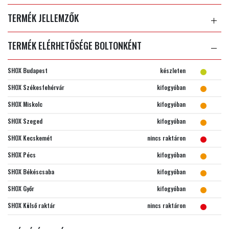
TERMÉK JELLEMZŐK
TERMÉK ELÉRHETŐSÉGE BOLTONKÉNT
SHOX Budapest
készleten
SHOX Székesfehérvár
kifogyóban
SHOX Miskolc
kifogyóban
SHOX Szeged
kifogyóban
SHOX Kecskemét
nincs raktáron
SHOX Pécs
kifogyóban
SHOX Békéscsaba
kifogyóban
SHOX Győr
kifogyóban
SHOX Külső raktár
nincs raktáron