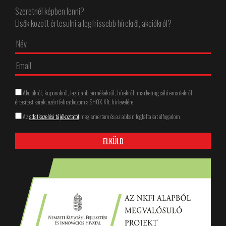
Szeretnél képben lenni?
Elsők között értesülni a legfrissebb hírekről, akciókról?
Akciókról, kuponokról, legújabb termékekről, hírekről, marketing célú emailekről
értesítést kérek, ezért feliratkozom a SHOX Kft. hírlevelére.
Az
adatkezelési tájékoztatót
megismertem és az abban foglaltakat elfogadom.