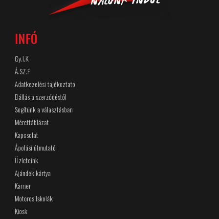
INFÓ
Gy.I.K
Á.SZ.F
Adatkezelési tájékoztató
Elállás a szerződéstől
Segítünk a választásban
Mérettáblázat
Kapcsolat
Ápolási útmutató
Üzleteink
Ajándék kártya
Karrier
Motoros Iskolák
Kiosk