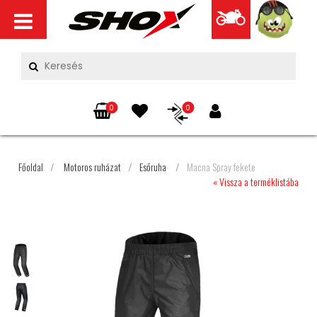
0
0
Főoldal
/
Motoros ruházat
/
Esőruha
/
Macna Spray fekete
« Vissza a terméklistába