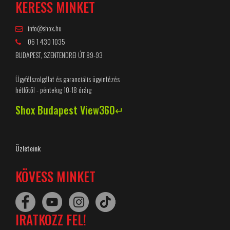
KERESS MINKET
info@shox.hu
06 1 430 1035
BUDAPEST, SZENTENDREI ÚT 89-93
Ügyfélszolgálat és garanciális ügyintézés
hétfőtől - péntekig 10-18 óráig
Shox Budapest View360↵
Üzleteink
KÖVESS MINKET
IRATKOZZ FEL!