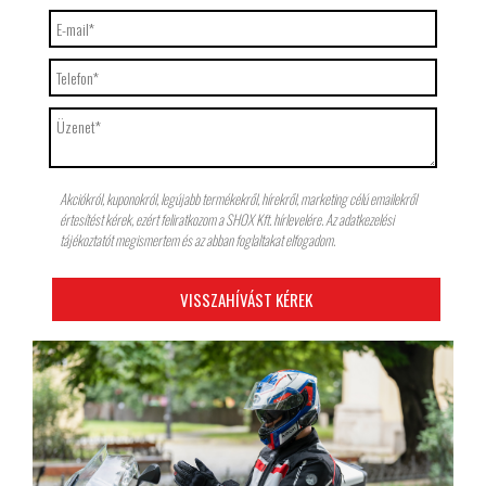
Akciókról, kuponokról, legújabb termékekről, hírekről, marketing célú emailekről
értesítést kérek, ezért feliratkozom a SHOX Kft. hírlevelére. Az adatkezelési
tájékoztatót megismertem és az abban foglaltakat elfogadom.