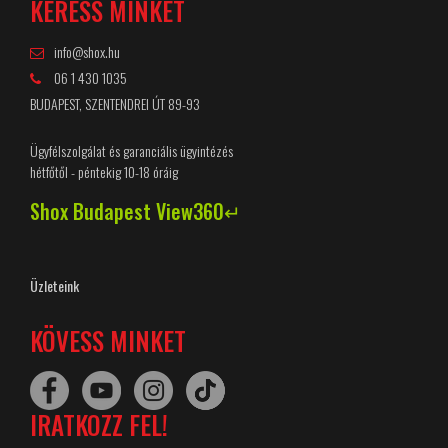
KERESS MINKET
info@shox.hu
06 1 430 1035
BUDAPEST, SZENTENDREI ÚT 89-93
Ügyfélszolgálat és garanciális ügyintézés
hétfőtől - péntekig 10-18 óráig
Shox Budapest View360↵
Üzleteink
KÖVESS MINKET
IRATKOZZ FEL!