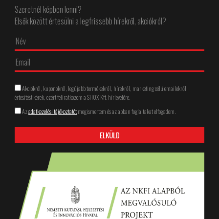
Szeretnél képben lenni?
Elsők között értesülni a legfrissebb hírekről, akciókról?
Akciókról, kuponokról, legújabb termékekről, hírekről, marketing célú emailekről
értesítést kérek, ezért feliratkozom a SHOX Kft. hírlevelére.
Az
adatkezelési tájékoztatót
megismertem és az abban foglaltakat elfogadom.