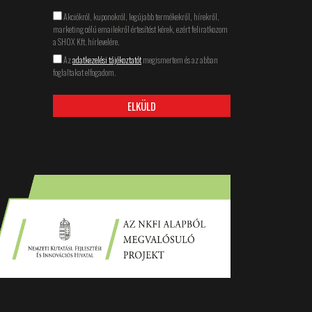
Akciókról, kuponokról, legújabb termékekről, hírekről,
marketing célú emailekről értesítést kérek, ezért feliratkozom
a SHOX Kft. hírlevelére.
Az
adatkezelési tájékoztatót
megismertem és az abban
foglaltakat elfogadom.