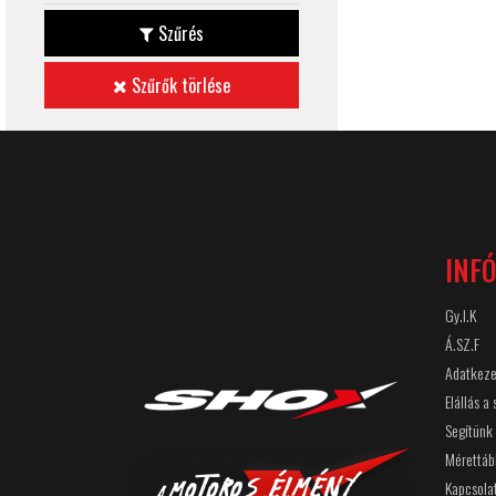
Szűrés
Szűrők törlése
INF
Gy.I.K
Á.SZ.F
Adatkeze
Elállás a
Segítünk
Mérettáb
Kapcsola