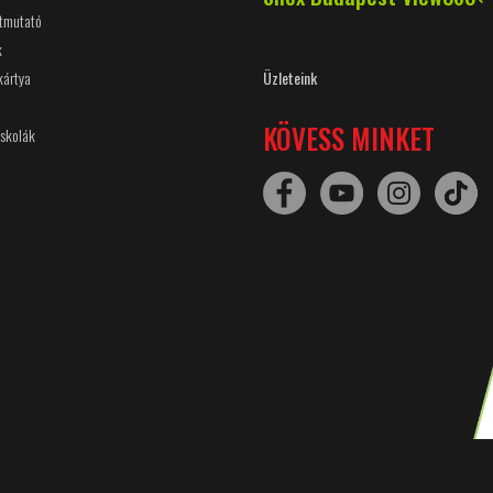
útmutató
k
kártya
Üzleteink
KÖVESS MINKET
Iskolák