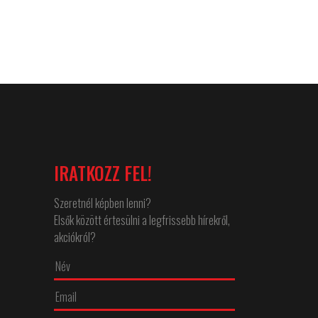
IRATKOZZ FEL!
Szeretnél képben lenni?
Elsők között értesülni a legfrissebb hírekről,
akciókról?
↵