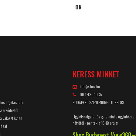
ON
Ó
KERESS MINKET
info@shox.hu
06 1 430 1035
lési tájékoztató
BUDAPEST, SZENTENDREI ÚT 89-93
 szerződéstől
Ügyfélszolgálat és garanciális ügyintézés
 a választásban
hétfőtől - péntekig 10-18 óráig
lázat
Shox Budapest View360
t