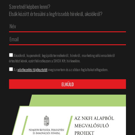
Szeretnél képben lenni?
Elsők között értesülni a legfrissebb hírekről, akciókról?
Akciókról, kuponokról, legújabb termékekről, hírekről, marketing célú emailekről
értesítést kérek, ezért feliratkozom a SHOX Kft. hírlevelére.
Az
adatkezelési tájékoztatót
megismertem és az abban foglaltakat elfogadom.