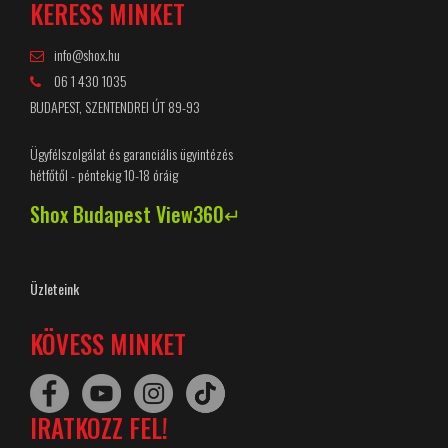
KERESS MINKET
info@shox.hu
06 1 430 1035
BUDAPEST, SZENTENDREI ÚT 89-93
Ügyfélszolgálat és garanciális ügyintézés
hétfőtől - péntekig 10-18 óráig
Shox Budapest View360↵
Üzleteink
KÖVESS MINKET
IRATKOZZ FEL!