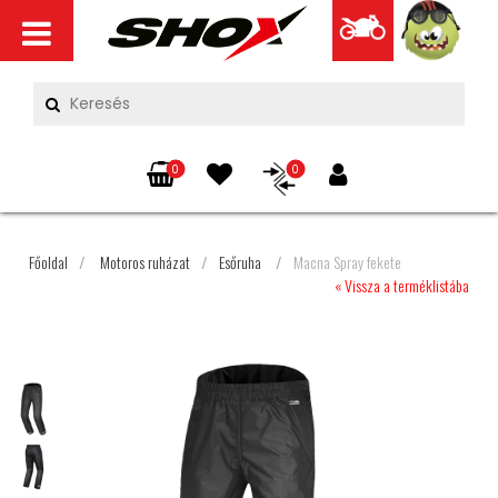
0
0
Főoldal
/
Motoros ruházat
/
Esőruha
/
Macna Spray fekete
« Vissza a terméklistába