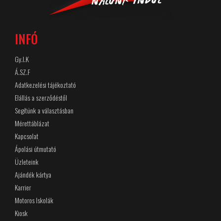
INFÓ
Gy.I.K
Á.SZ.F
Adatkezelési tájékoztató
Elállás a szerződéstől
Segítünk a választásban
Mérettáblázat
Kapcsolat
Ápolási útmutató
Üzleteink
Ajándék kártya
Karrier
Motoros Iskolák
Kiosk