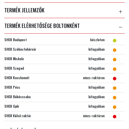
TERMÉK JELLEMZŐK
TERMÉK ELÉRHETŐSÉGE BOLTONKÉNT
SHOX Budapest
készleten
SHOX Székesfehérvár
kifogyóban
SHOX Miskolc
kifogyóban
SHOX Szeged
kifogyóban
SHOX Kecskemét
nincs raktáron
SHOX Pécs
kifogyóban
SHOX Békéscsaba
kifogyóban
SHOX Győr
kifogyóban
SHOX Külső raktár
nincs raktáron