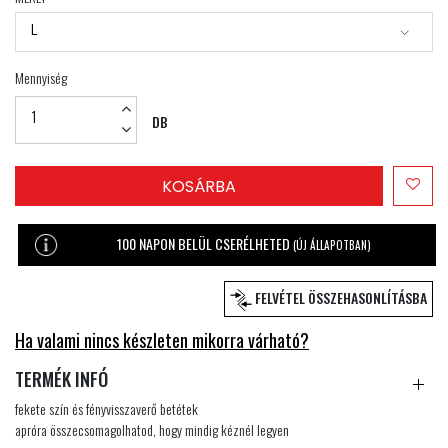
L
Mennyiség
DB
KOSÁRBA
100 NAPON BELÜL CSERÉLHETED
(ÚJ ÁLLAPOTBAN)
FELVÉTEL ÖSSZEHASONLÍTÁSBA
Ha valami nincs készleten mikorra várható?
TERMÉK INFÓ
fekete szín és fényvisszaverő betétek
apróra összecsomagolhatod, hogy mindig kéznél legyen