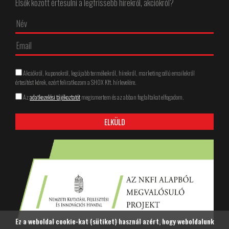
Elsők között értesülni a legfrissebb hírekről, akciókról?
Akciókról, kuponokról, legújabb termékekről, hírekről, marketing célú emailekről
értesítést kérek, ezért feliratkozom a SHOX Kft. hírlevelére.
Az
adatkezelési tájékoztatót
megismertem és az abban foglaltakat elfogadom.
Ez a weboldal cookie-kat (sütiket) használ azért, hogy weboldalunk