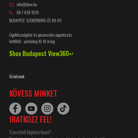
info@shox.hu
06 1 430 1035
BUDAPEST, SZENTENDREI ÚT 89-93
Ügyfélszolgálat és garanciális ügyintézés
hétfőtől - péntekig 10-18 óráig
Shox Budapest View360↵
Üzleteink
KÖVESS MINKET
IRATKOZZ FEL!
Szeretnél képben lenni?