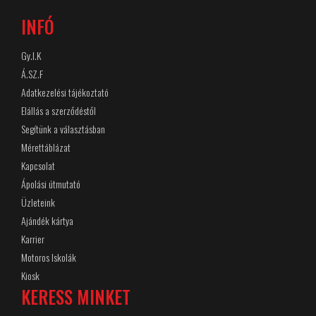
INFÓ
Gy.I.K
Á.SZ.F
Adatkezelési tájékoztató
Elállás a szerződéstől
Segítünk a választásban
Mérettáblázat
Kapcsolat
Ápolási útmutató
Üzleteink
Ajándék kártya
Karrier
Motoros Iskolák
Kiosk
KERESS MINKET