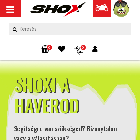
0
0
SHOXI A
HAVEROD
Segítségre van szükséged? Bizonytalan
vagy a választásban?