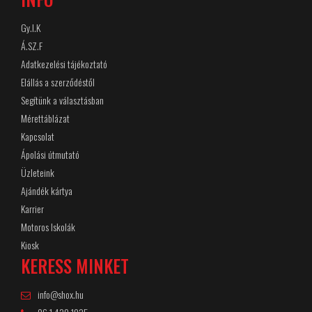
Gy.I.K
Á.SZ.F
Adatkezelési tájékoztató
Elállás a szerződéstől
Segítünk a választásban
Mérettáblázat
Kapcsolat
Ápolási útmutató
Üzleteink
Ajándék kártya
Karrier
Motoros Iskolák
Kiosk
KERESS MINKET
info@shox.hu