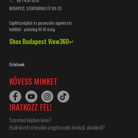
06 1 430 1035
BUDAPEST, SZENTENDREI ÚT 89-93
Ügyfélszolgálat és garanciális ügyintézés
hétfőtől - péntekig 10-18 óráig
Shox Budapest View360↵
Üzleteink
KÖVESS MINKET
IRATKOZZ FEL!
Szeretnél képben lenni?
Elsők között értesülni a legfrissebb hírekről, akciókról?