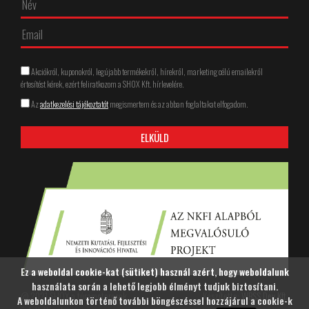
Akciókról, kuponokról, legújabb termékekről, hírekről, marketing célú emailekről
értesítést kérek, ezért feliratkozom a SHOX Kft. hírlevelére.
Az
adatkezelési tájékoztatót
megismertem és az abban foglaltakat elfogadom.
Ez a weboldal cookie-kat (sütiket) használ azért, hogy weboldalunk
használata során a lehető legjobb élményt tudjuk biztosítani.
@ 2021 SHOX a túramotorosok
Készítette:
WBSS Dev Kft.
A weboldalunkon történő további böngészéssel hozzájárul a cookie-k