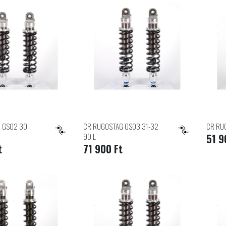
 GS02 30
CR RUGOSTAG GS03 31-32
CR RU
90 L
51 9
t
71 900 Ft