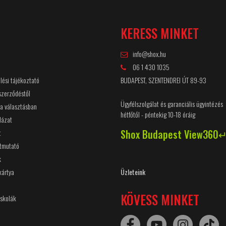
Ó
KERESS MINKET
info@shox.hu
06 1 430 1035
lési tájékoztató
BUDAPEST, SZENTENDREI ÚT 89-93
 szerződéstől
Ügyfélszolgálat és garanciális ügyintézés
 a választásban
hétfőtől - péntekig 10-18 óráig
lázat
Shox Budapest View360
t
útmutató
k
kártya
Üzleteink
KÖVESS MINKET
Iskolák