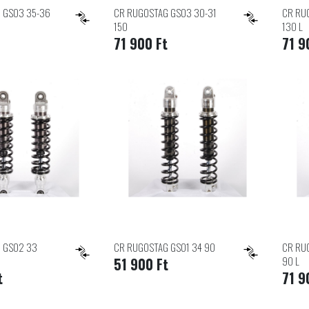
 GS03 35-36
CR RUGOSTAG GS03 30-31
CR RU
150
130 L
71 900 Ft
71 9
 GS02 33
CR RUGOSTAG GS01 34 90
CR RU
90 L
51 900 Ft
t
71 9