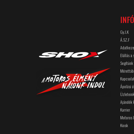
INF
Gy.I.K
Á.SZ.F
Adatkeze
Elállás a
Segítünk
Mérettáb
Kapcsola
Ápolási 
Üzletein
Ajándék 
Karrier
Motoros 
Kiosk