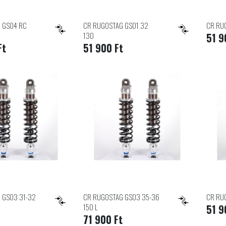
 GS04 RC
CR RUGOSTAG GS01 32
CR RU
130
51 9
Ft
51 900 Ft
 GS03 31-32
CR RUGOSTAG GS03 35-36
CR RU
150 L
51 9
71 900 Ft