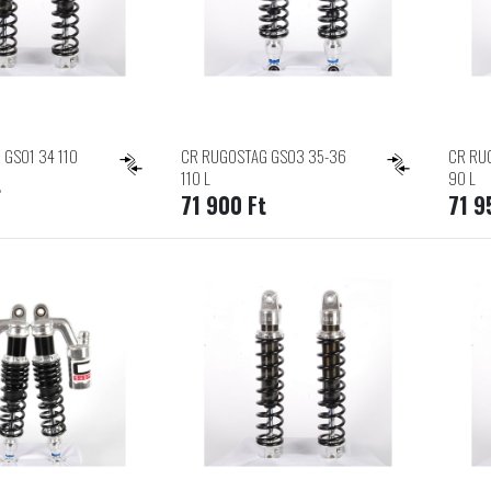
GS01 34 110
CR RUGOSTAG GS03 35-36
CR RU
110 L
90 L
t
71 900 Ft
71 9