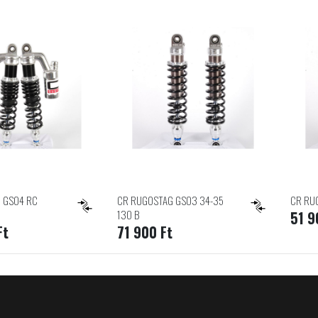
 GS04 RC
CR RUGOSTAG GS03 34-35
CR RU
130 B
51 9
Ft
71 900 Ft