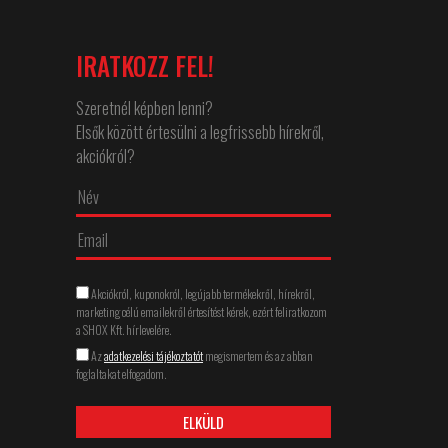
IRATKOZZ FEL!
Szeretnél képben lenni?
Elsők között értesülni a legfrissebb hírekről,
akciókról?
↵
Akciókról, kuponokról, legújabb termékekről, hírekről,
marketing célú emailekről értesítést kérek, ezért feliratkozom
a SHOX Kft. hírlevelére.
Az
adatkezelési tájékoztatót
megismertem és az abban
foglaltakat elfogadom.