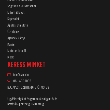
Segítünk a választásban
Mérettáblázat
Kapcsolat
Ápolási útmutató
Üzleteink
Ajándék kártya
Karrier
Motoros Iskolák
Kiosk
KERESS MINKET
info@shox.hu
06 1 430 1035
BUDAPEST, SZENTENDREI ÚT 89-93
Ügyfélszolgálat és garanciális ügyintézés
hétfőtől - péntekig 10-18 óráig