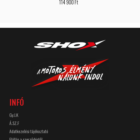
114 900 Ft
INFÓ
Gy.I.K
Á.SZ.F
Adatkezelési tájékoztató
Elállás a szerződéstől