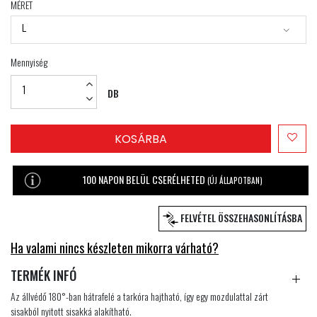
MÉRET
L
Mennyiség
DB
KOSÁRBA
100 NAPON BELÜL CSERÉLHETED
(ÚJ ÁLLAPOTBAN)
FELVÉTEL ÖSSZEHASONLÍTÁSBA
Ha valami nincs készleten mikorra várható?
TERMÉK INFÓ
Az állvédő 180°-ban hátrafelé a tarkóra hajtható, így egy mozdulattal zárt
sisakból nyitott sisakká alakítható.