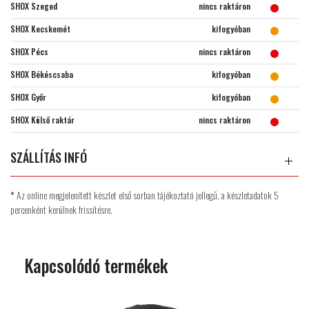
SHOX Szeged
nincs raktáron
SHOX Kecskemét
kifogyóban
SHOX Pécs
nincs raktáron
SHOX Békéscsaba
kifogyóban
SHOX Győr
kifogyóban
SHOX Külső raktár
nincs raktáron
SZÁLLÍTÁS INFÓ
*
Az online megjelenített készlet első sorban tájékoztató jellegű, a készletadatok 5
percenként kerülnek frissítésre.
Kapcsolódó termékek