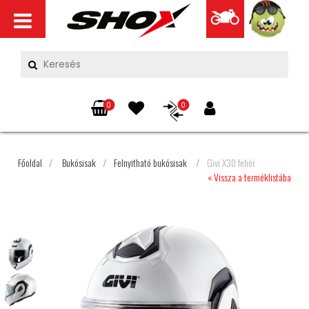
0
0
Főoldal
/
Bukósisak
/
Felnyitható bukósisak
/
Givi X30 fehér
« Vissza a terméklistába