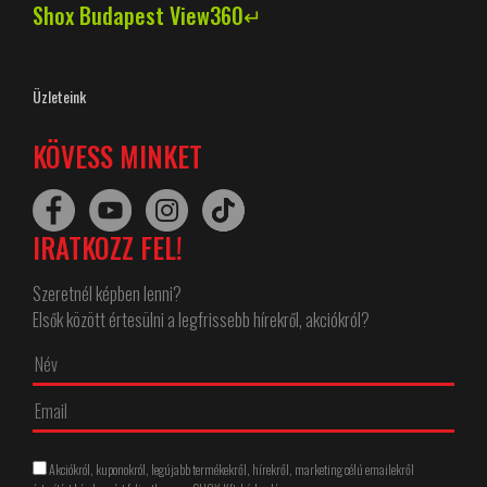
Shox Budapest View360↵
Üzleteink
KÖVESS MINKET
IRATKOZZ FEL!
Szeretnél képben lenni?
Elsők között értesülni a legfrissebb hírekről, akciókról?
Akciókról, kuponokról, legújabb termékekről, hírekről, marketing célú emailekről