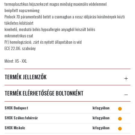
termoplasztikus héjszerkezet magas minőség maximális védelemmel
beépített napszemüveg
Pinlock 70 páramentesítő betét a csomagban a rossz időjárási körülmények közti
tökéletes kilátásért
kivehető, mosható bélés hypoallergén anyagból készült bélés
mikrometrikus csat
P/J homologizáció, zárt és nyitott állapotában is véd
ECE 22.06. szabvány
Méret: XS - XXL
TERMÉK JELLEMZŐK
TERMÉK ELÉRHETŐSÉGE BOLTONKÉNT
SHOX Budapest
kifogyóban
SHOX Székesfehérvár
kifogyóban
SHOX Miskolc
kifogyóban