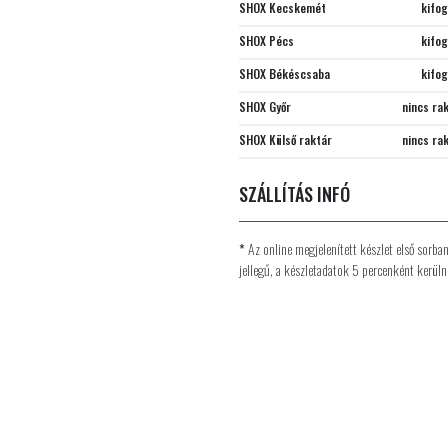
SHOX Kecskemét
kifo
SHOX Pécs
kifo
SHOX Békéscsaba
kifo
SHOX Győr
nincs ra
SHOX Külső raktár
nincs ra
SZÁLLÍTÁS INFÓ
*
Az online megjelenített készlet első sorba
jellegű, a készletadatok 5 percenként kerülne