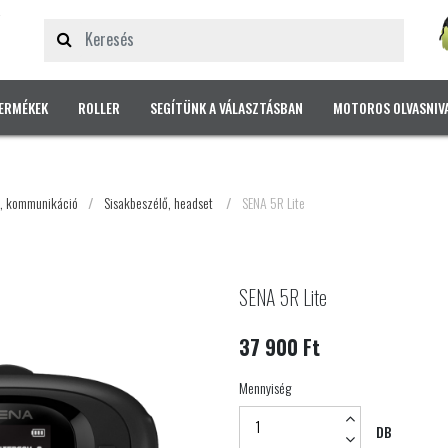
ERMÉKEK
ROLLER
SEGÍTÜNK A VÁLASZTÁSBAN
MOTOROS OLVASNIV
, kommunikáció
/
Sisakbeszélő, headset
/
SENA 5R Lite
SENA 5R Lite
37 900 Ft
Mennyiség
DB