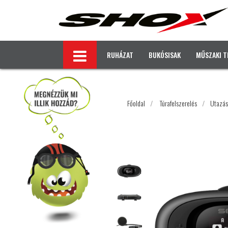
RUHÁZAT
BUKÓSISAK
MŰSZAKI T
Főoldal
/
Túrafelszerelés
/
Utazás