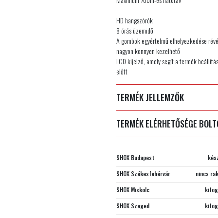
HD hangszórók
8 órás üzemidő
A gombok egyértelmű elhelyezkedése révé
nagyon könnyen kezelhető
LCD kijelző, amely segít a termék beállít
előtt
TERMÉK JELLEMZŐK
TERMÉK ELÉRHETŐSÉGE BOL
SHOX Budapest
kés
SHOX Székesfehérvár
nincs ra
SHOX Miskolc
kifo
SHOX Szeged
kifo