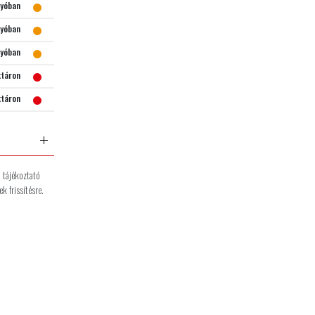
gyóban
gyóban
gyóban
ktáron
ktáron
n tájékoztató
k frissítésre.