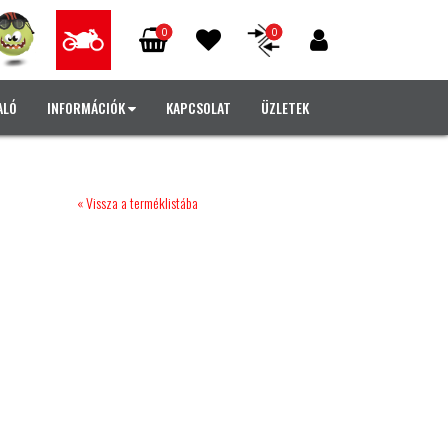
0
0
ALÓ
INFORMÁCIÓK
KAPCSOLAT
ÜZLETEK
« Vissza a terméklistába