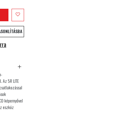
ASONLÍTÁSBA
rra
h-
. Az 5R LITE
csatlakozással
ások
CD képernyővel
az eszköz