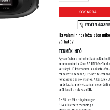
KOSÁRBA
FELVÉTEL ÖSSZEH
Ha valami nincs készleten miko
várható?
TERMÉK INFÓ
Egyszerűsítse a motorkerékpáros Bluetoot
kommunikációt a Sena 5R LITE készülékkel
kétirányú HD Intercommal és okostelefon-
rendelkezik zenéhez, GPS-hez, telefonhív
fogadásához és sok máshoz. A készülék L
rendelkezik, amely vizuálisan megerősíti 
beállításait az utazás előtt.
Az 5R Lite főbb tulajdonságai:
5.1-es Bluetooth technológia
Maximum 700m-es hatótáv