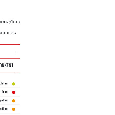
n kesztyűben is
ásában utazás
TONKÉNT
zleten
ktáron
gyóban
gyóban