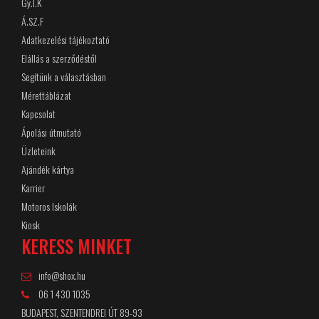
Gy.I.K
Á.SZ.F
Adatkezelési tájékoztató
Elállás a szerződéstől
Segítünk a választásban
Mérettáblázat
Kapcsolat
Ápolási útmutató
Üzleteink
Ajándék kártya
Karrier
Motoros Iskolák
Kiosk
KERESS MINKET
info@shox.hu
06 1 430 1035
BUDAPEST, SZENTENDREI ÚT 89-93