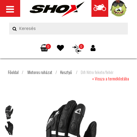
0
0
Főoldal
/
Motoros ruházat
/
Kesztyű
/
Difi Nitro fekete/fehér
« Vissza a terméklistába