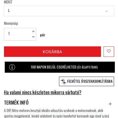
MÉRET
L
Mennyiség
pár
KOSÁRBA
100 NAPON BELÜL CSERÉLHETED
(ÚJ ÁLLAPOTBAN)
FELVÉTEL ÖSSZEHASONLÍTÁSBA
Ha valami nincs készleten mikorra várható?
TERMÉK INFÓ
A DIFI Nitro motoros kesztyű ideális választás azoknak a motorosoknak, akik
sportos megjelenést, kiváló védelmet és nyári komfortot keresnek egy rövid szárú