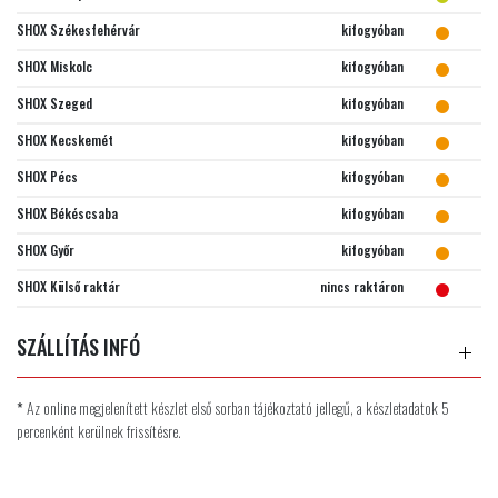
SHOX Székesfehérvár
kifogyóban
SHOX Miskolc
kifogyóban
SHOX Szeged
kifogyóban
SHOX Kecskemét
kifogyóban
SHOX Pécs
kifogyóban
SHOX Békéscsaba
kifogyóban
SHOX Győr
kifogyóban
SHOX Külső raktár
nincs raktáron
SZÁLLÍTÁS INFÓ
*
Az online megjelenített készlet első sorban tájékoztató jellegű, a készletadatok 5
percenként kerülnek frissítésre.