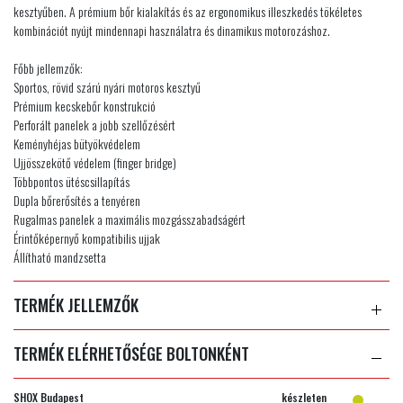
kesztyűben. A prémium bőr kialakítás és az ergonomikus illeszkedés tökéletes
kombinációt nyújt mindennapi használatra és dinamikus motorozáshoz.
Főbb jellemzők:
Sportos, rövid szárú nyári motoros kesztyű
Prémium kecskebőr konstrukció
Perforált panelek a jobb szellőzésért
Keményhéjas bütyökvédelem
Ujjösszekötő védelem (finger bridge)
Többpontos ütéscsillapítás
Dupla bőrerősítés a tenyéren
Rugalmas panelek a maximális mozgásszabadságért
Érintőképernyő kompatibilis ujjak
Állítható mandzsetta
TERMÉK JELLEMZŐK
TERMÉK ELÉRHETŐSÉGE BOLTONKÉNT
SHOX Budapest
készleten