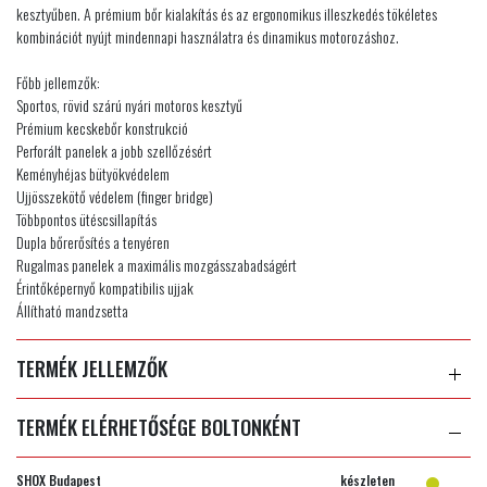
kesztyűben. A prémium bőr kialakítás és az ergonomikus illeszkedés tökéletes
kombinációt nyújt mindennapi használatra és dinamikus motorozáshoz.
Főbb jellemzők:
Sportos, rövid szárú nyári motoros kesztyű
Prémium kecskebőr konstrukció
Perforált panelek a jobb szellőzésért
Keményhéjas bütyökvédelem
Ujjösszekötő védelem (finger bridge)
Többpontos ütéscsillapítás
Dupla bőrerősítés a tenyéren
Rugalmas panelek a maximális mozgásszabadságért
Érintőképernyő kompatibilis ujjak
Állítható mandzsetta
TERMÉK JELLEMZŐK
TERMÉK ELÉRHETŐSÉGE BOLTONKÉNT
SHOX Budapest
készleten