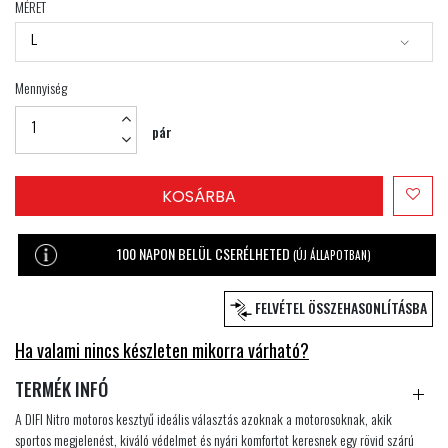
MÉRET
L
Mennyiség
pár
KOSÁRBA
100 NAPON BELÜL CSERÉLHETED
(ÚJ ÁLLAPOTBAN)
FELVÉTEL ÖSSZEHASONLÍTÁSBA
Ha valami nincs készleten mikorra várható?
TERMÉK INFÓ
A DIFI Nitro motoros kesztyű ideális választás azoknak a motorosoknak, akik
sportos megjelenést, kiváló védelmet és nyári komfortot keresnek egy rövid szárú