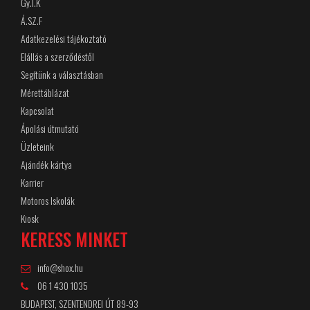
Gy.I.K
Á.SZ.F
Adatkezelési tájékoztató
Elállás a szerződéstől
Segítünk a választásban
Mérettáblázat
Kapcsolat
Ápolási útmutató
Üzleteink
Ajándék kártya
Karrier
Motoros Iskolák
Kiosk
KERESS MINKET
info@shox.hu
06 1 430 1035
BUDAPEST, SZENTENDREI ÚT 89-93