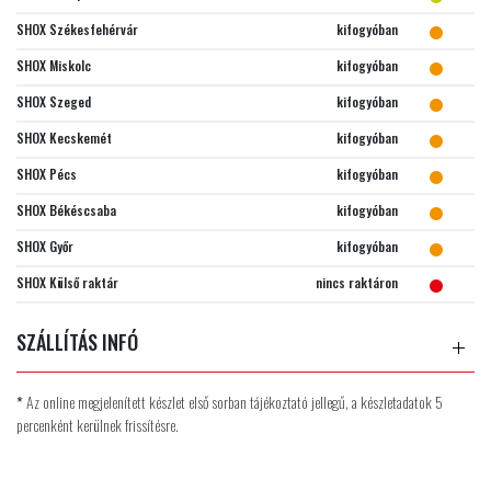
SHOX Székesfehérvár
kifogyóban
SHOX Miskolc
kifogyóban
SHOX Szeged
kifogyóban
SHOX Kecskemét
kifogyóban
SHOX Pécs
kifogyóban
SHOX Békéscsaba
kifogyóban
SHOX Győr
kifogyóban
SHOX Külső raktár
nincs raktáron
SZÁLLÍTÁS INFÓ
*
Az online megjelenített készlet első sorban tájékoztató jellegű, a készletadatok 5
percenként kerülnek frissítésre.