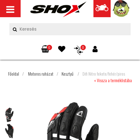
0
0
Főoldal
/
Motoros ruházat
/
Kesztyű
/
Difi Nitro fekete/fehér/piros
« Vissza a terméklistába