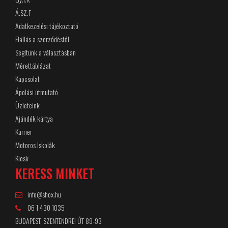
Á.SZ.F
Adatkezelési tájékoztató
Elállás a szerződéstől
Segítünk a választásban
Mérettáblázat
Kapcsolat
Ápolási útmutató
Üzleteink
Ajándék kártya
Karrier
Motoros Iskolák
Kiosk
KERESS MINKET
info@shox.hu
06 1 430 1035
BUDAPEST, SZENTENDREI ÚT 89-93