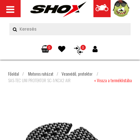
0
0
Főoldal
/
Motoros ruházat
/
Vesevédő, protektor
/
SAS-TEC UNI PROTEKTOR SC-1/KCA2 AIR
« Vissza a terméklistába