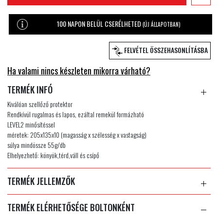
100 NAPON BELÜL CSERÉLHETED
(ÚJ ÁLLAPOTBAN)
FELVÉTEL ÖSSZEHASONLÍTÁSBA
Ha valami nincs készleten mikorra várható?
TERMÉK INFÓ
Kiválóan szellőző protektor
Rendkívül rugalmas és lapos, ezáltal remekül formázható
LEVEL2 minősítéssel
méretek: 205x135x10 (magasság x szélesség x vastagság)
súlya mindössze 55g/db
Elhelyezhető: könyök,térd,váll és csípő
TERMÉK JELLEMZŐK
TERMÉK ELÉRHETŐSÉGE BOLTONKÉNT