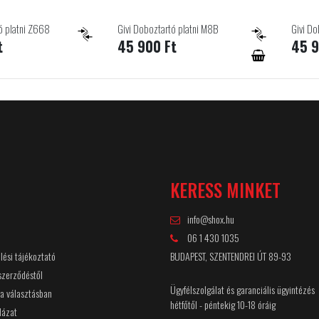
ó platni Z668
Givi Doboztartó platni M8B
Givi Do
t
45 900 Ft
45 9
Ó
KERESS MINKET
info@shox.hu
06 1 430 1035
lési tájékoztató
BUDAPEST, SZENTENDREI ÚT 89-93
 szerződéstől
Ügyfélszolgálat és garanciális ügyintézés
 a választásban
hétfőtől - péntekig 10-18 óráig
lázat