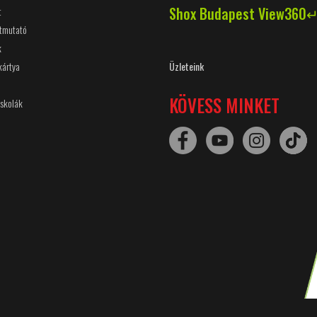
Shox Budapest View360
t
útmutató
k
kártya
Üzleteink
KÖVESS MINKET
Iskolák