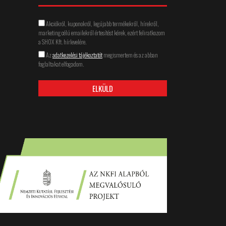
↵
Akciókról, kuponokról, legújabb termékekről, hírekről,
marketing célú emailekről értesítést kérek, ezért feliratkozom
a SHOX Kft. hírlevelére.
Az
adatkezelési tájékoztatót
megismertem és az abban
foglaltakat elfogadom.