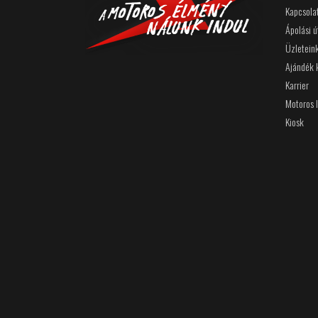
Kapcsola
Ápolási 
Üzletein
Ajándék 
Karrier
Motoros 
Kiosk