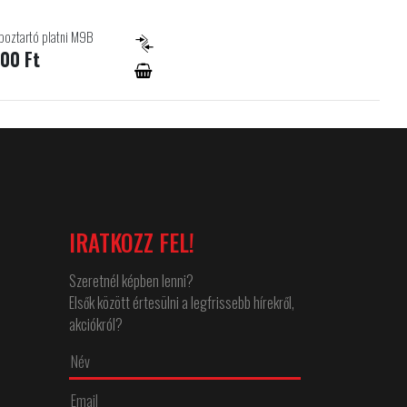
boztartó platni M9B
00 Ft
IRATKOZZ FEL!
Szeretnél képben lenni?
Elsők között értesülni a legfrissebb hírekről,
akciókról?