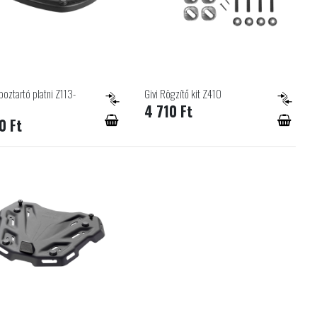
boztartó platni Z113-
Givi Rögzítő kit Z410
4 710 Ft
0 Ft