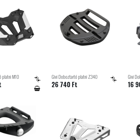
ó platni M10
Givi Doboztartó platni Z340
Givi Do
t
26 740 Ft
16 9