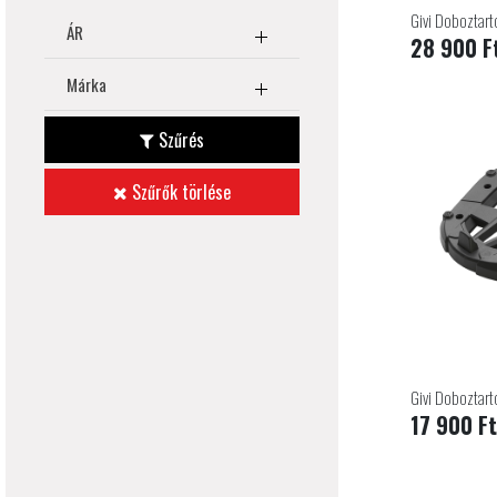
Givi Doboztart
ÁR
28 900 F
Márka
Szűrés
Szűrők törlése
Givi Doboztart
17 900 Ft