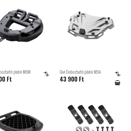
boztartó platni M6M
Givi Doboztartó platni M9A
00 Ft
43 900 Ft