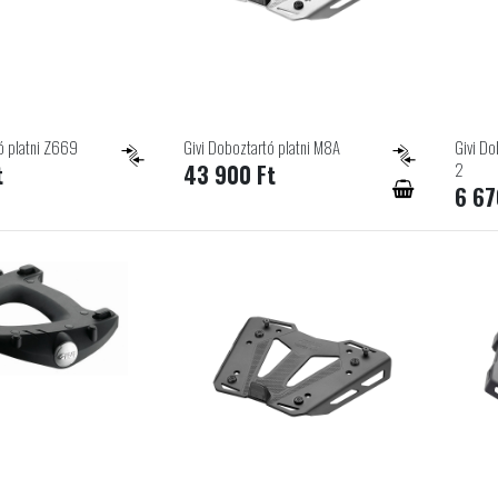
ó platni Z669
Givi Doboztartó platni M8A
Givi Do
2
t
43 900 Ft
6 67