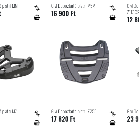
ó platni MM
Givi Doboztartó platni M5M
Givi Do
Z113C
t
16 900 Ft
12 8
ó platni M7
Givi Doboztartó platni Z255
Givi Do
17 820 Ft
23 9