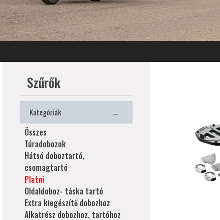
Szűrők
Kategóriák
Összes
Túradobozok
Hátsó doboztartó,
csomagtartó
Platni
Oldaldoboz- táska tartó
Extra kiegészítő dobozhoz
Alkatrész dobozhoz, tartóhoz