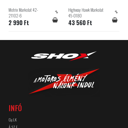
Motrix Markolat 42-
Highway Hawk Markolat
21102-6
45-0180
2 990 Ft
43 560 Ft
INFÓ
Gy.I.K
Á.SZ.F