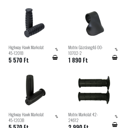
Highway Hawk Markolat
Motrix Gázrásegítő 00-
45-1201B
10702-2
5 570 Ft
1 890 Ft
Highway Hawk Markolat
Motrix Markolat 42-
45-1203B
24612
5 570 Ft
2 990 Ft