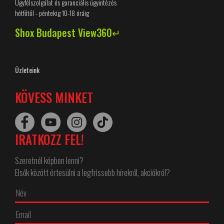
Ügyfélszolgálat és garanciális ügyintézés
hétfőtől - péntekig 10-18 óráig
Shox Budapest View360↵
Üzleteink
KÖVESS MINKET
IRATKOZZ FEL!
Szeretnél képben lenni?
Elsők között értesülni a legfrissebb hírekről, akciókról?