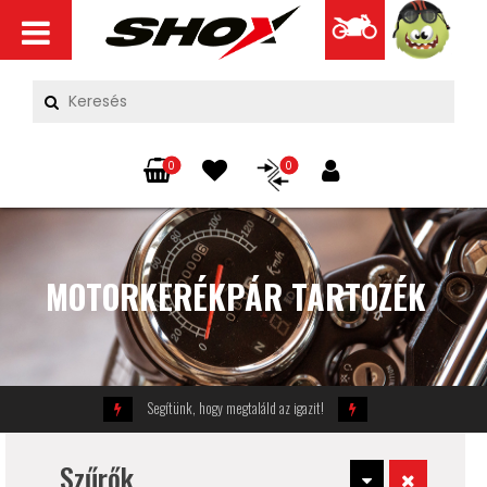
0
0
MOTORKERÉKPÁR TARTOZÉK
Segítünk, hogy megtaláld az igazit!
Szűrők