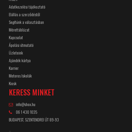
Adatkezelési tájékoztató
Elállás a szerződéstől
Segítünk a választásban
Mérettáblázat
Kapcsolat
Ápolási útmutató
Üzleteink
Ajándék kártya
Karrier
Motoros Iskolák
Kiosk
KERESS MINKET
info@shox.hu
06 1 430 1035
BUDAPEST, SZENTENDREI ÚT 89-93