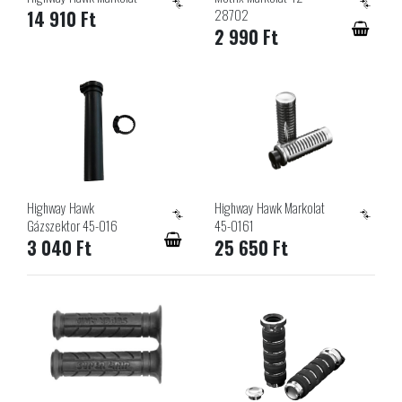
28702
14 910 Ft
2 990 Ft
Highway Hawk
Highway Hawk Markolat
Gázszektor 45-016
45-0161
3 040 Ft
25 650 Ft