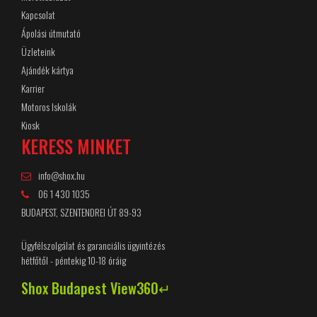
Kapcsolat
Ápolási útmutató
Üzleteink
Ajándék kártya
Karrier
Motoros Iskolák
Kiosk
KERESS MINKET
info@shox.hu
06 1 430 1035
BUDAPEST, SZENTENDREI ÚT 89-93
Ügyfélszolgálat és garanciális ügyintézés
hétfőtől - péntekig 10-18 óráig
Shox Budapest View360↵