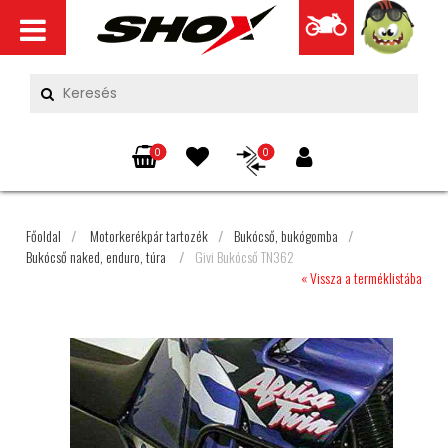
0
0
Főoldal
/
Motorkerékpár tartozék
/
Bukócső, bukógomba
/
Bukócső naked, enduro, túra
/
Givi Bukócső TN362
« Vissza a terméklistába