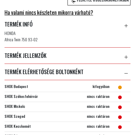
Ha valami nincs készleten mikorra várható?
TERMÉK INFÓ
HONDA
Africa Twin 750 93-02
TERMÉK JELLEMZŐK
TERMÉK ELÉRHETŐSÉGE BOLTONKÉNT
SHOX Budapest
kifogyóban
SHOX Székesfehérvár
nincs raktáron
SHOX Miskolc
nincs raktáron
SHOX Szeged
nincs raktáron
SHOX Kecskemét
nincs raktáron