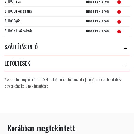
SHOX Pécs
nincs raktáron
SHOX Békéscsaba
nincs raktáron
SHOX Győr
nincs raktáron
SHOX Külső raktár
nincs raktáron
SZÁLLÍTÁS INFÓ
LETÖLTÉSEK
*
Az online megjelenített készlet első sorban tájékoztató jellegű, a készletadatok 5
percenként kerülnek frissítésre.
Korábban megtekintett