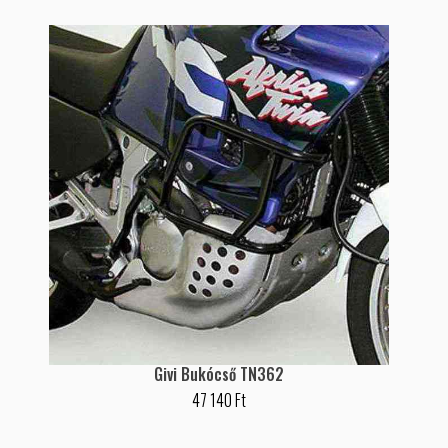
Givi Bukócső TN362
47 140 Ft