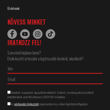
Üzleteink
KÖVESS MINKET
IRATKOZZ FEL!
Szeretnél képben lenni?
Elsők között értesülni a legfrissebb hírekről, akciókról?
Akciókról, kuponokról, legújabb termékekről, hírekről, marketing célú emailekről
értesítést kérek, ezért feliratkozom a SHOX Kft. hírlevelére.
Az
adatkezelési tájékoztatót
megismertem és az abban foglaltakat elfogadom.