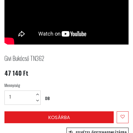
Givi Bukócső TN362
47 140 Ft
Mennyiség
DB
KOSÁRBA
FELVÉTEL ÖSSZEHASONLÍTÁSBA