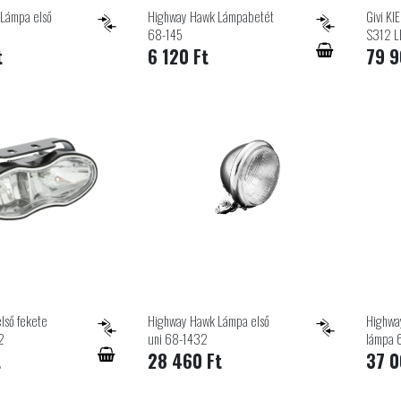
Lámpa első
Highway Hawk Lámpabetét
Givi K
68-145
S312 L
t
6 120 Ft
79 9
lső fekete
Highway Hawk Lámpa első
Highwa
2
uni 68-1432
lámpa 
t
28 460 Ft
37 0