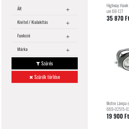
Highway Hawk 
ÁR
uni 68-127
35 870 F
Kivitel / Kialakítás
Funkció
Márka
Szűrés
Szűrők törlése
Motrix Lámpa e
669-02515-0
19 900 F