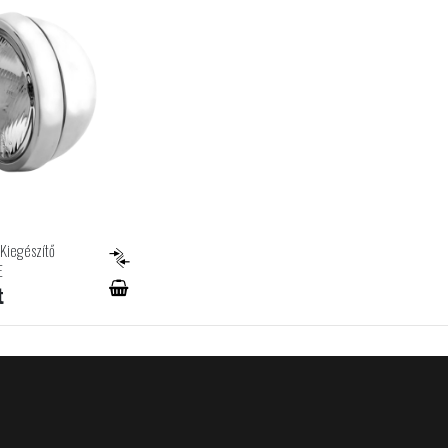
Kiegészítő
E
t