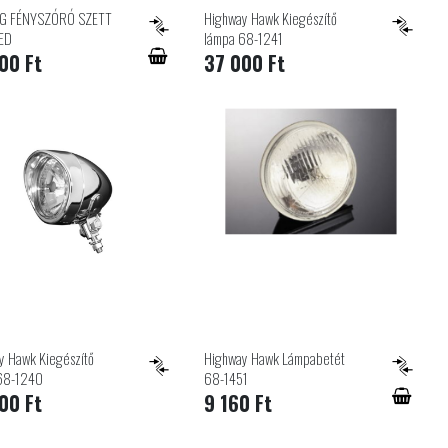
IEG FÉNYSZÓRÓ SZETT
Highway Hawk Kiegészítő
ED
lámpa 68-1241
00 Ft
37 000 Ft
y Hawk Kiegészítő
Highway Hawk Lámpabetét
68-1240
68-1451
00 Ft
9 160 Ft