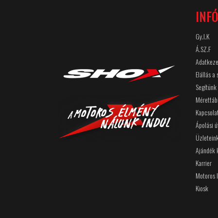
INF
Gy.I.K
Á.SZ.F
Adatkeze
Elállás a
Segítünk
Mérettáb
Kapcsola
Ápolási 
Üzletein
Ajándék 
Karrier
Motoros 
Kiosk