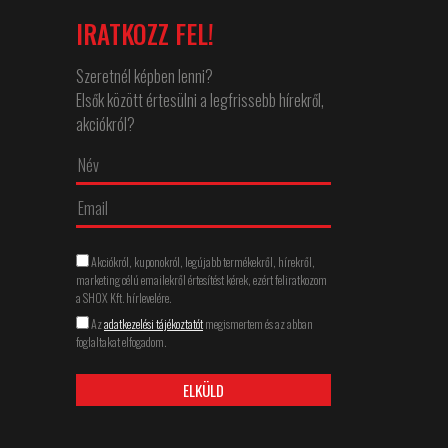
IRATKOZZ FEL!
Szeretnél képben lenni?
Elsők között értesülni a legfrissebb hírekről,
akciókról?
↵
Akciókról, kuponokról, legújabb termékekről, hírekről,
marketing célú emailekről értesítést kérek, ezért feliratkozom
a SHOX Kft. hírlevelére.
Az
adatkezelési tájékoztatót
megismertem és az abban
foglaltakat elfogadom.