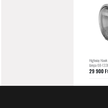
Highway Hawk 
lámpa 68-133
29 900 F