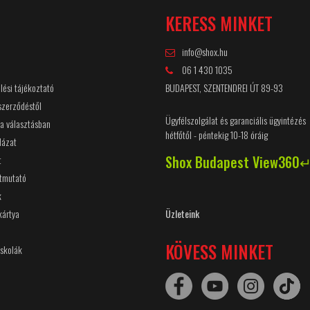
Ó
KERESS MINKET
info@shox.hu
06 1 430 1035
lési tájékoztató
BUDAPEST, SZENTENDREI ÚT 89-93
 szerződéstől
Ügyfélszolgálat és garanciális ügyintézés
 a választásban
hétfőtől - péntekig 10-18 óráig
lázat
Shox Budapest View360
t
útmutató
k
kártya
Üzleteink
KÖVESS MINKET
Iskolák