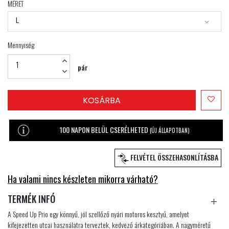
MÉRET
L
Mennyiség
pár
KOSÁRBA
100 NAPON BELÜL CSERÉLHETED
(ÚJ ÁLLAPOTBAN)
FELVÉTEL ÖSSZEHASONLÍTÁSBA
Ha valami nincs készleten mikorra várható?
TERMÉK INFÓ
A Speed Up Prio egy könnyű, jól szellőző nyári motoros kesztyű, amelyet
kifejezetten utcai használatra terveztek, kedvező árkategóriában. A nagyméretű