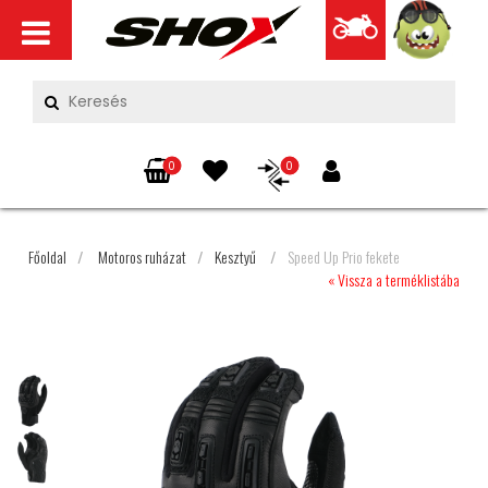
0
0
Főoldal
/
Motoros ruházat
/
Kesztyű
/
Speed Up Prio fekete
« Vissza a terméklistába