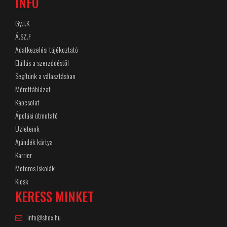
INFÓ
Gy.I.K
Á.SZ.F
Adatkezelési tájékoztató
Elállás a szerződéstől
Segítünk a választásban
Mérettáblázat
Kapcsolat
Ápolási útmutató
Üzleteink
Ajándék kártya
Karrier
Motoros Iskolák
Kiosk
KERESS MINKET
info@shox.hu