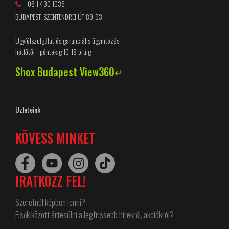
06 1 430 1035
BUDAPEST, SZENTENDREI ÚT 89-93
Ügyfélszolgálat és garanciális ügyintézés
hétfőtől - péntekig 10-18 óráig
Shox Budapest View360↵
Üzleteink
KÖVESS MINKET
IRATKOZZ FEL!
Szeretnél képben lenni?
Elsők között értesülni a legfrissebb hírekről, akciókról?