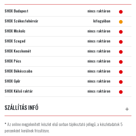
SHOX Budapest
nincs raktáron
SHOX Székesfehérvár
kifogyóban
SHOX Miskolc
nincs raktáron
SHOX Szeged
nincs raktáron
SHOX Kecskemét
nincs raktáron
SHOX Pécs
nincs raktáron
SHOX Békéscsaba
nincs raktáron
SHOX Győr
nincs raktáron
SHOX Külső raktár
nincs raktáron
SZÁLLÍTÁS INFÓ
*
Az online megjelenített készlet első sorban tájékoztató jellegű, a készletadatok 5
percenként kerülnek frissítésre.