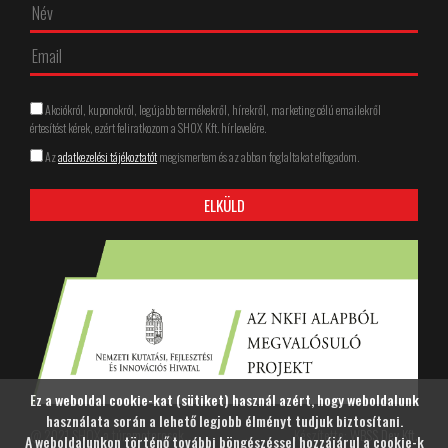
Akciókról, kuponokról, legújabb termékekről, hírekről, marketing célú emailekről
értesítést kérek, ezért feliratkozom a SHOX Kft. hírlevelére.
Az
adatkezelési tájékoztatót
megismertem és az abban foglaltakat elfogadom.
Ez a weboldal cookie-kat (sütiket) használ azért, hogy weboldalunk
használata során a lehető legjobb élményt tudjuk biztosítani.
@ 2021 SHOX a túramotorosok
Készítette:
WBSS Dev Kft.
A weboldalunkon történő további böngészéssel hozzájárul a cookie-k