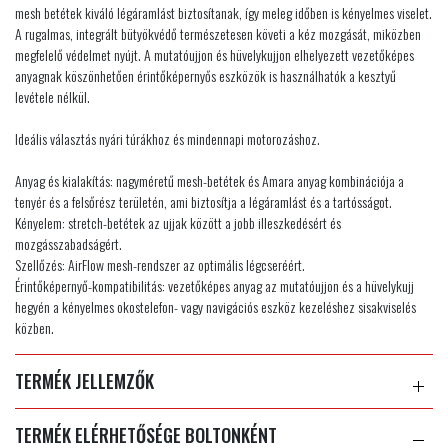
mesh betétek kiváló légáramlást biztosítanak, így meleg időben is kényelmes viselet.
A rugalmas, integrált bütyökvédő természetesen követi a kéz mozgását, miközben
megfelelő védelmet nyújt. A mutatóujjon és hüvelykujjon elhelyezett vezetőképes
anyagnak köszönhetően érintőképernyős eszközök is használhatók a kesztyű
levétele nélkül.
Ideális választás nyári túrákhoz és mindennapi motorozáshoz.
Anyag és kialakítás: nagyméretű mesh-betétek és Amara anyag kombinációja a
tenyér és a felsőrész területén, ami biztosítja a légáramlást és a tartósságot.
Kényelem: stretch-betétek az ujjak között a jobb illeszkedésért és
mozgásszabadságért.
Szellőzés: AirFlow mesh-rendszer az optimális légcseréért.
Érintőképernyő-kompatibilitás: vezetőképes anyag az mutatóujjon és a hüvelykujj
hegyén a kényelmes okostelefon- vagy navigációs eszköz kezeléshez sisakviselés
közben.
TERMÉK JELLEMZŐK
TERMÉK ELÉRHETŐSÉGE BOLTONKÉNT