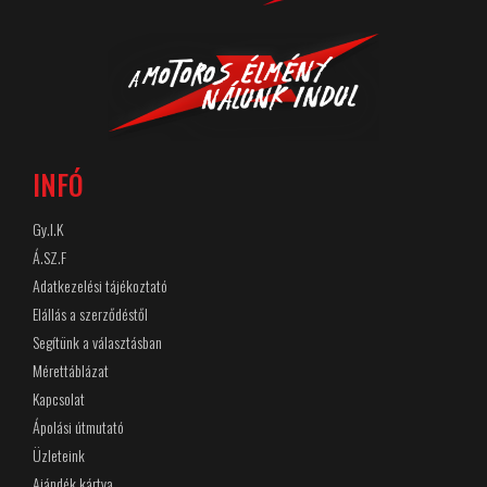
INFÓ
Gy.I.K
Á.SZ.F
Adatkezelési tájékoztató
Elállás a szerződéstől
Segítünk a választásban
Mérettáblázat
Kapcsolat
Ápolási útmutató
Üzleteink
Ajándék kártya