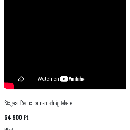
Sixgear Redux farmernadrág fekete
54 900 Ft
MÉRET