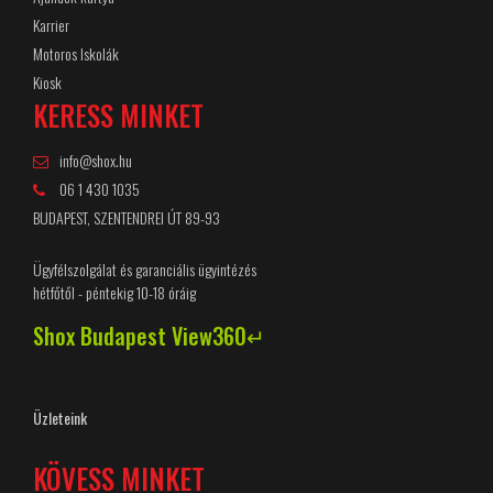
Karrier
Motoros Iskolák
Kiosk
KERESS MINKET
info@shox.hu
06 1 430 1035
BUDAPEST, SZENTENDREI ÚT 89-93
Ügyfélszolgálat és garanciális ügyintézés
hétfőtől - péntekig 10-18 óráig
Shox Budapest View360↵
Üzleteink
KÖVESS MINKET