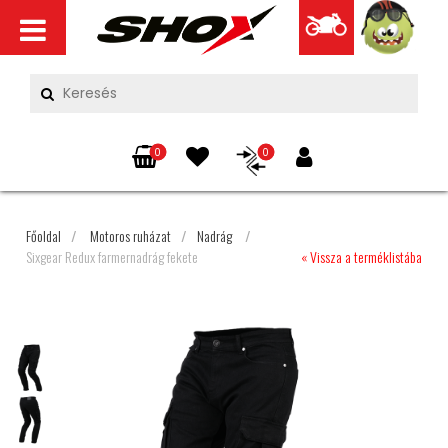
0
0
Főoldal
/
Motoros ruházat
/
Nadrág
/
Sixgear Redux farmernadrág fekete
« Vissza a terméklistába