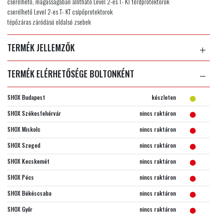
cserélhető, magasságában állítható Level 2-es T- KT térdprotektorok
cserélhető Level 2-es T- KT csípőprotektorok
tépőzáras záródású oldalsó zsebek
TERMÉK JELLEMZŐK
TERMÉK ELÉRHETŐSÉGE BOLTONKÉNT
SHOX Budapest
készleten
SHOX Székesfehérvár
nincs raktáron
SHOX Miskolc
nincs raktáron
SHOX Szeged
nincs raktáron
SHOX Kecskemét
nincs raktáron
SHOX Pécs
nincs raktáron
SHOX Békéscsaba
nincs raktáron
SHOX Győr
nincs raktáron