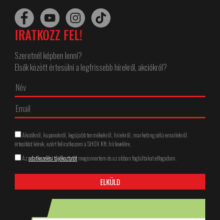
IRATKOZZ FEL!
Szeretnél képben lenni?
Elsők között értesülni a legfrissebb hírekről, akciókról?
Akciókról, kuponokról, legújabb termékekről, hírekről, marketing célú emailekről
értesítést kérek, ezért feliratkozom a SHOX Kft. hírlevelére.
Az
adatkezelési tájékoztatót
megismertem és az abban foglaltakat elfogadom.