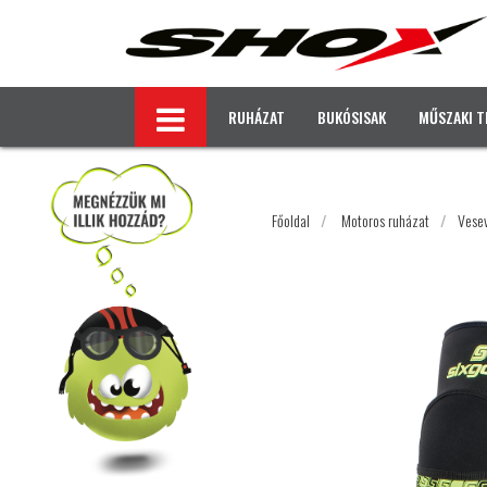
RUHÁZAT
BUKÓSISAK
MŰSZAKI T
Főoldal
/
Motoros ruházat
/
Vesev