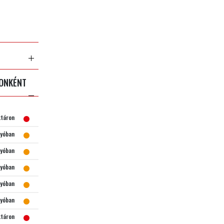
TONKÉNT
ktáron
gyóban
gyóban
gyóban
gyóban
gyóban
ktáron