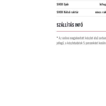
SHOX Győr
kifo
SHOX Külső raktár
nincs ra
SZÁLLÍTÁS INFÓ
*
Az online megjelenített készlet első sorba
jellegű, a készletadatok 5 percenként kerülne