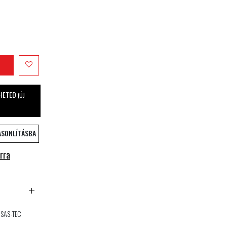
LHETED
(ÚJ
ASONLÍTÁSBA
rra
ú SAS-TEC