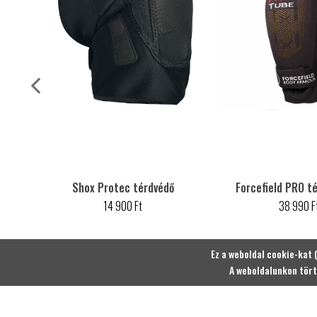
ő
Shox Protec térdvédő
Forcefield PRO t
14 900 Ft
38 990 F
Ez a weboldal cookie-kat 
A weboldalunkon tört
Korábban megtekintett