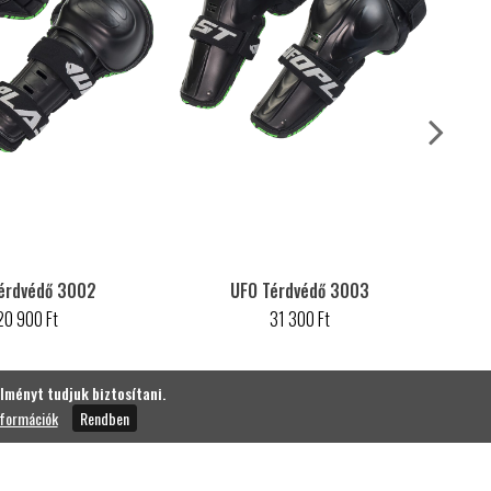
érdvédő 3002
UFO Térdvédő 3003
20 900 Ft
31 300 Ft
lményt tudjuk biztosítani.
nformációk
Rendben