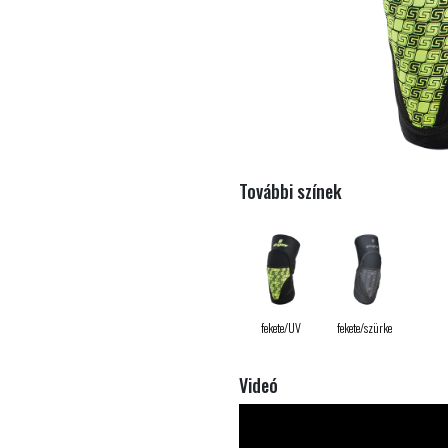
További színek
fekete/UV
fekete/szürke
Videó