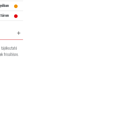
gyóban
ktáron
n tájékoztató
k frissítésre.