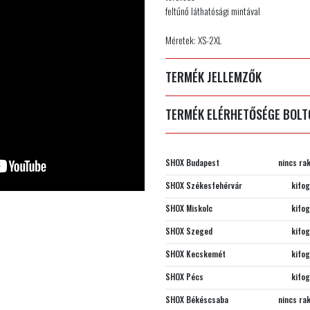
feltűnő láthatósági mintával
Méretek: XS-2XL
TERMÉK JELLEMZŐK
TERMÉK ELÉRHETŐSÉGE BOL
SHOX Budapest
nincs ra
SHOX Székesfehérvár
kifo
SHOX Miskolc
kifo
SHOX Szeged
kifo
SHOX Kecskemét
kifo
SHOX Pécs
kifo
SHOX Békéscsaba
nincs ra