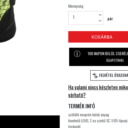
Mennyiség
pár
KOSÁRBA
100 NAPON BELÜL CSERÉ
ÁLLAPOTBAN)
FELVÉTEL ÖSSZEH
Ha valami nincs készleten miko
várható?
TERMÉK INFÓ
szélálló neoprén külső anyag
kivehető LEVEL 2-es szintű SC-1/05 típus
térdvédő