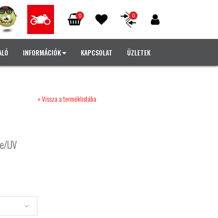
0
0
ALÓ
INFORMÁCIÓK
KAPCSOLAT
ÜZLETEK
« Vissza a terméklistába
ete/UV