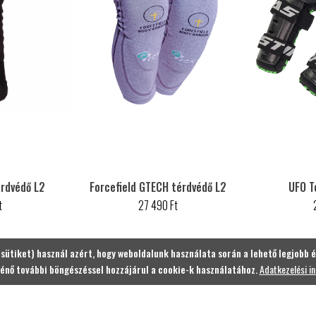
érdvédő L2
Forcefield GTECH térdvédő L2
UFO T
t
27 490 Ft
(sütiket) használ azért, hogy weboldalunk használata során a lehető legjobb é
énő további böngészéssel hozzájárul a cookie-k használatához.
Adatkezelési i