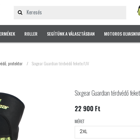
ERMÉKEK
ROLLER
SEGÍTÜNK A VÁLASZTÁSBAN
MOTOROS OLVASNIV
édő, protektor
/
Sixgear Guardian térdvédő fekete/UV
Sixgear Guardian térdvédő fek
22 900 Ft
MÉRET
2XL