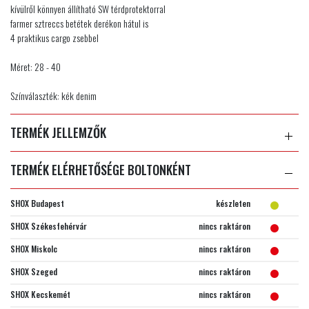
kívülről könnyen állítható SW térdprotektorral
farmer sztreccs betétek derékon hátul is
4 praktikus cargo zsebbel
Méret: 28 - 40
Színválaszték: kék denim
TERMÉK JELLEMZŐK
TERMÉK ELÉRHETŐSÉGE BOLTONKÉNT
SHOX Budapest
készleten
SHOX Székesfehérvár
nincs raktáron
SHOX Miskolc
nincs raktáron
SHOX Szeged
nincs raktáron
SHOX Kecskemét
nincs raktáron