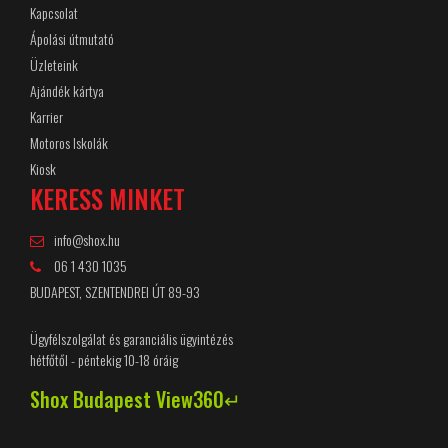
Kapcsolat
Ápolási útmutató
Üzleteink
Ajándék kártya
Karrier
Motoros Iskolák
Kiosk
KERESS MINKET
info@shox.hu
06 1 430 1035
BUDAPEST, SZENTENDREI ÚT 89-93
Ügyfélszolgálat és garanciális ügyintézés
hétfőtől - péntekig 10-18 óráig
Shox Budapest View360↵