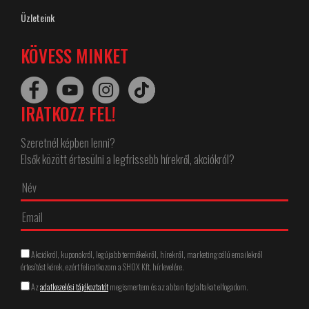
Üzleteink
KÖVESS MINKET
IRATKOZZ FEL!
Szeretnél képben lenni?
Elsők között értesülni a legfrissebb hírekről, akciókról?
Akciókról, kuponokról, legújabb termékekről, hírekről, marketing célú emailekről
értesítést kérek, ezért feliratkozom a SHOX Kft. hírlevelére.
Az
adatkezelési tájékoztatót
megismertem és az abban foglaltakat elfogadom.