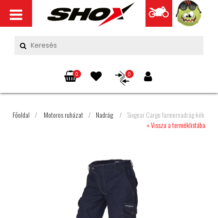
0
0
Főoldal
/
Motoros ruházat
/
Nadrág
/
Sixgear Cargo farmernadrág kék
« Vissza a terméklistába