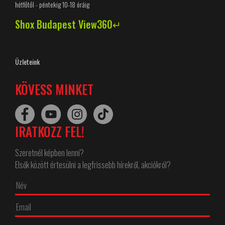
hétfőtől - péntekig 10-18 óráig
Shox Budapest View360↵
Üzleteink
KÖVESS MINKET
IRATKOZZ FEL!
Szeretnél képben lenni?
Elsők között értesülni a legfrissebb hírekről, akciókról?