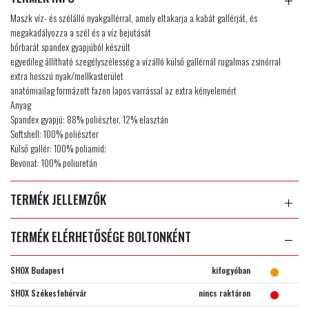
Maszk víz- és szélálló nyakgallérral, amely eltakarja a kabát gallérját, és
megakadályozza a szél és a víz bejutását
bőrbarát spandex gyapjúból készült
egyedileg állítható szegélyszélesség a vízálló külső gallérnál rugalmas zsinórral
extra hosszú nyak/mellkasterület
anatómiailag formázott fazon lapos varrással az extra kényelemért
Anyag
Spandex gyapjú: 88% poliészter, 12% elasztán
Softshell: 100% poliészter
Külső gallér: 100% poliamid;
Bevonat: 100% poliuretán
TERMÉK JELLEMZŐK
TERMÉK ELÉRHETŐSÉGE BOLTONKÉNT
SHOX Budapest
kifogyóban
SHOX Székesfehérvár
nincs raktáron