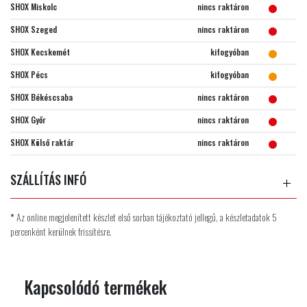
SHOX Miskolc
nincs raktáron
SHOX Szeged
nincs raktáron
SHOX Kecskemét
kifogyóban
SHOX Pécs
kifogyóban
SHOX Békéscsaba
nincs raktáron
SHOX Győr
nincs raktáron
SHOX Külső raktár
nincs raktáron
SZÁLLÍTÁS INFÓ
*
Az online megjelenített készlet első sorban tájékoztató jellegű, a készletadatok 5
percenként kerülnek frissítésre.
Kapcsolódó termékek