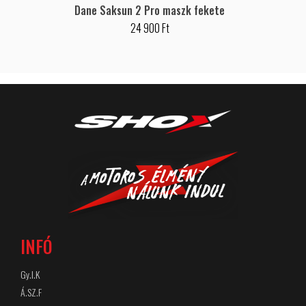
Dane Saksun 2 Pro maszk fekete
24 900 Ft
INFÓ
Gy.I.K
Á.SZ.F