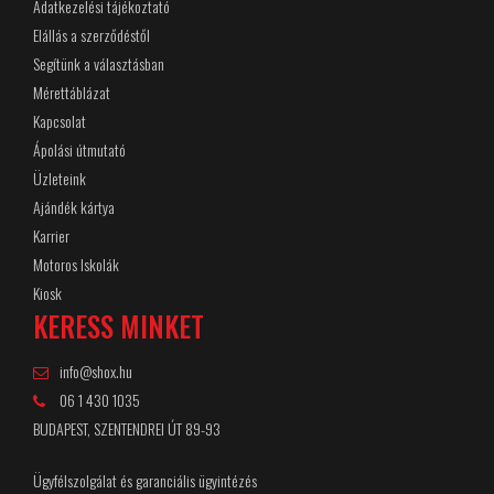
Adatkezelési tájékoztató
Elállás a szerződéstől
Segítünk a választásban
Mérettáblázat
Kapcsolat
Ápolási útmutató
Üzleteink
Ajándék kártya
Karrier
Motoros Iskolák
Kiosk
KERESS MINKET
info@shox.hu
06 1 430 1035
BUDAPEST, SZENTENDREI ÚT 89-93
Ügyfélszolgálat és garanciális ügyintézés