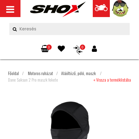
0
0
Főoldal
/
Motoros ruházat
/
Aláöltöző, póló, maszk
/
Dane Saksun 2 Pro maszk fekete
« Vissza a terméklistába