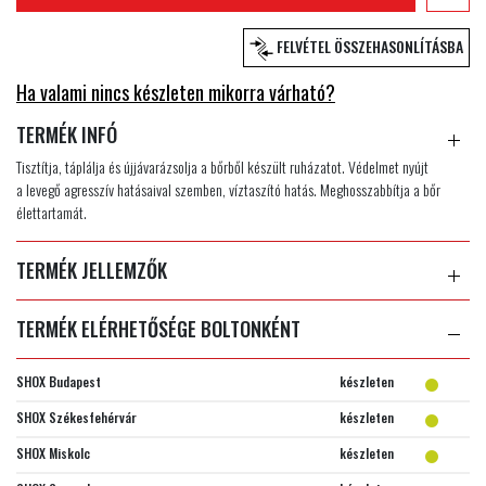
FELVÉTEL ÖSSZEHASONLÍTÁSBA
Ha valami nincs készleten mikorra várható?
TERMÉK INFÓ
Tisztítja, táplálja és újjávarázsolja a bőrből készült ruházatot. Védelmet nyújt
a levegő agresszív hatásaival szemben, víztaszító hatás. Meghosszabbítja a bőr
élettartamát.
TERMÉK JELLEMZŐK
TERMÉK ELÉRHETŐSÉGE BOLTONKÉNT
SHOX Budapest
készleten
SHOX Székesfehérvár
készleten
SHOX Miskolc
készleten