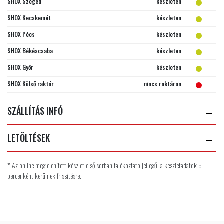
SHOX Szeged
készleten
SHOX Kecskemét
készleten
SHOX Pécs
készleten
SHOX Békéscsaba
készleten
SHOX Győr
készleten
SHOX Külső raktár
nincs raktáron
SZÁLLÍTÁS INFÓ
LETÖLTÉSEK
*
Az online megjelenített készlet első sorban tájékoztató jellegű, a készletadatok 5
percenként kerülnek frissítésre.