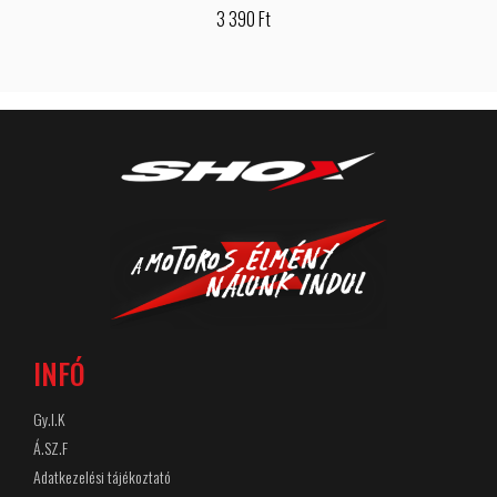
3 390 Ft
INFÓ
Gy.I.K
Á.SZ.F
Adatkezelési tájékoztató