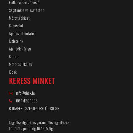
Elállás a szerződéstől
Segítünk a választásban
Mérettáblázat
Kapcsolat
Ápolási útmutató
Üzleteink
Ajándék kártya
Karrier
Motoros Iskolák
Kiosk
KERESS MINKET
info@shox.hu
06 1 430 1035
BUDAPEST, SZENTENDREI ÚT 89-93
Ügyfélszolgálat és garanciális ügyintézés
hétfőtől - péntekig 10-18 óráig