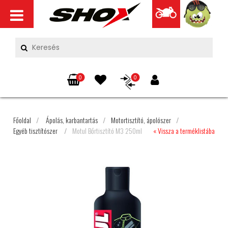
0
0
Főoldal
/
Ápolás, karbantartás
/
Motortisztító, ápolószer
/
Egyéb tisztítószer
/
Motul Bőrtisztító M3 250ml
« Vissza a terméklistába