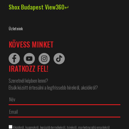
Shox Budapest View360↵
Üzleteink
KÖVESS MINKET
IRATKOZZ FEL!
Szeretnél képben lenni?
Elsők között értesülni a legfrissebb hírekről, akciókról?
Akciókról, kuponokról, legújabb termékekről, hírekről, marketing célú emailekről