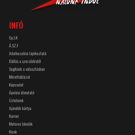
INFÓ
Gy.I.K
Á.SZ.F
Adatkezelési tájékoztató
Elállás a szerződéstől
Segítünk a választásban
Mérettáblázat
Kapcsolat
Ápolási útmutató
Üzleteink
Ajándék kártya
Karrier
Motoros Iskolák
Kiosk