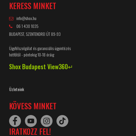
KERESS MINKET
info@shox.hu
06 1 430 1035
BUDAPEST, SZENTENDREI ÚT 89-93
Ügyfélszolgálat és garanciális ügyintézés
hétfőtől - péntekig 10-18 óráig
Shox Budapest View360↵
Üzleteink
KÖVESS MINKET
IRATKOZZ FEL!