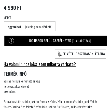
4 990 Ft
MÉRET
egyméret
Jelenleg nem elérhető
100 NAPON BELÜL CSERÉLHETED
(ÚJ ÁLLAPOTBAN)
FELVÉTEL ÖSSZEHASONLÍTÁSBA
Ha valami nincs készleten mikorra várható?
TERMÉK INFÓ
varrás nélküli körkötött anyag
négyévszakos viselet
egy méret
Színválaszték: szürke, szürke/piros, szürke/zöld, narancs/szürke, pink/fehér,
fekete/szürke/uv, fekete/uv/szürke, szürke/uv/fekete, szürke/uv/szürke