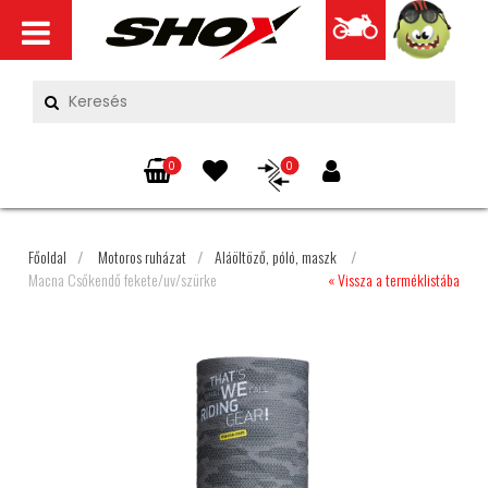
0
0
Főoldal
/
Motoros ruházat
/
Aláöltöző, póló, maszk
/
Macna Csőkendő fekete/uv/szürke
« Vissza a terméklistába