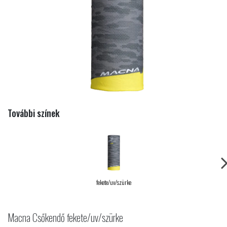
További színek
fekete/uv/szürke
Macna Csőkendő fekete/uv/szürke