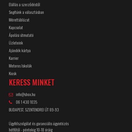
Elállás a szerződéstől
Segítünk a választásban
Mérettáblázat
Kapcsolat
Ápolási útmutató
Üzleteink
Ajándék kártya
Karrier
Motoros Iskolák
Kiosk
KERESS MINKET
info@shox.hu
06 1 430 1035
BUDAPEST, SZENTENDREI ÚT 89-93
Ügyfélszolgálat és garanciális ügyintézés
hétfőtől - péntekig 10-18 óráig