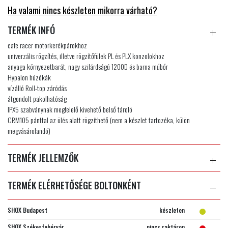
Ha valami nincs készleten mikorra várható?
TERMÉK INFÓ
cafe racer motorkerékpárokhoz
univerzális rögzítés, illetve rögzítőfülek PL és PLX konzolokhoz
anyaga környezetbarát, nagy szilárdságú 1200D és barna műbőr
Hypalon húzókák
vízálló Roll-top záródás
átgondolt pakolhatóság
IPX5 szabványnak megfelelő kivehető belső tároló
CRM105 pánttal az ülés alatt rögzíthető (nem a készlet tartozéka, külön
megvásárolandó)
TERMÉK JELLEMZŐK
TERMÉK ELÉRHETŐSÉGE BOLTONKÉNT
SHOX Budapest
készleten
SHOX Székesfehérvár
nincs raktáron