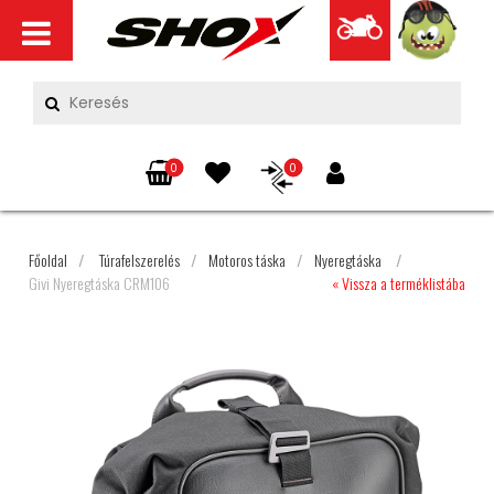
0
0
Főoldal
/
Túrafelszerelés
/
Motoros táska
/
Nyeregtáska
/
Givi Nyeregtáska CRM106
« Vissza a terméklistába