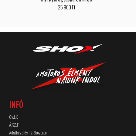
25 900 Ft
INFÓ
Gy.I.K
Á.SZ.F
Adatkezelési tájékoztató