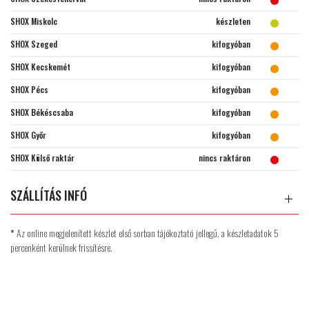
SHOX Miskolc
készleten
SHOX Szeged
kifogyóban
SHOX Kecskemét
kifogyóban
SHOX Pécs
kifogyóban
SHOX Békéscsaba
kifogyóban
SHOX Győr
kifogyóban
SHOX Külső raktár
nincs raktáron
SZÁLLÍTÁS INFÓ
*
Az online megjelenített készlet első sorban tájékoztató jellegű, a készletadatok 5
percenként kerülnek frissítésre.