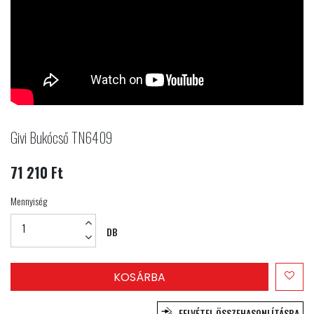
Givi Bukócső TN6409
71 210 Ft
Mennyiség
DB
KOSÁRBA
FELVÉTEL ÖSSZEHASONLÍTÁSBA