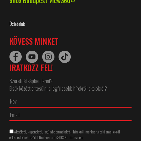
Shox Budapest View360↵
Üzleteink
KÖVESS MINKET
IRATKOZZ FEL!
Szeretnél képben lenni?
Elsők között értesülni a legfrissebb hírekről, akciókról?
Akciókról, kuponokról, legújabb termékekről, hírekről, marketing célú emailekről
értesítést kérek, ezért feliratkozom a SHOX Kft. hírlevelére.