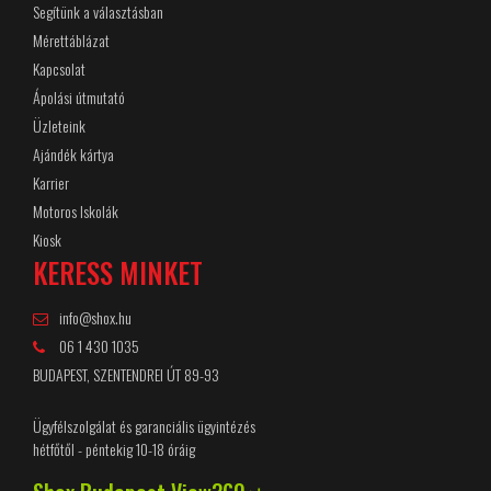
Segítünk a választásban
Mérettáblázat
Kapcsolat
Ápolási útmutató
Üzleteink
Ajándék kártya
Karrier
Motoros Iskolák
Kiosk
KERESS MINKET
info@shox.hu
06 1 430 1035
BUDAPEST, SZENTENDREI ÚT 89-93
Ügyfélszolgálat és garanciális ügyintézés
hétfőtől - péntekig 10-18 óráig