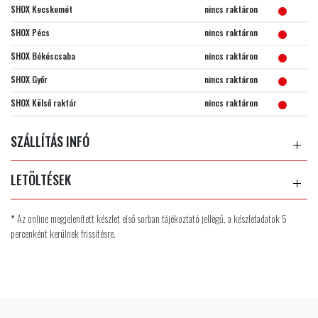
SHOX Kecskemét
nincs raktáron
SHOX Pécs
nincs raktáron
SHOX Békéscsaba
nincs raktáron
SHOX Győr
nincs raktáron
SHOX Külső raktár
nincs raktáron
SZÁLLÍTÁS INFÓ
LETÖLTÉSEK
*
Az online megjelenített készlet első sorban tájékoztató jellegű, a készletadatok 5
percenként kerülnek frissítésre.