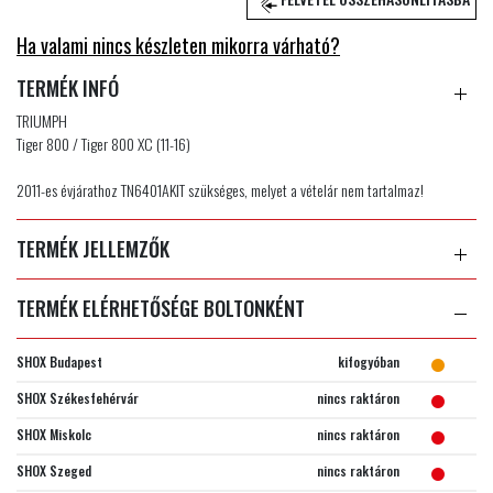
Ha valami nincs készleten mikorra várható?
TERMÉK INFÓ
TRIUMPH
Tiger 800 / Tiger 800 XC (11-16)
2011-es évjárathoz TN6401AKIT szükséges, melyet a vételár nem tartalmaz!
TERMÉK JELLEMZŐK
TERMÉK ELÉRHETŐSÉGE BOLTONKÉNT
SHOX Budapest
kifogyóban
SHOX Székesfehérvár
nincs raktáron
SHOX Miskolc
nincs raktáron
SHOX Szeged
nincs raktáron