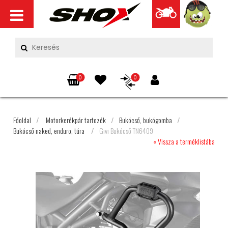
0
0
Főoldal
/
Motorkerékpár tartozék
/
Bukócső, bukógomba
/
Bukócső naked, enduro, túra
/
Givi Bukócső TN6409
« Vissza a terméklistába