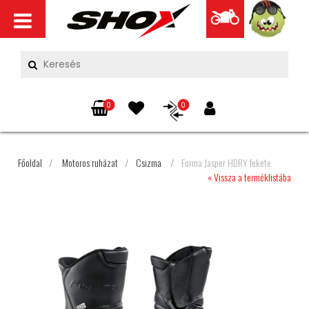
0
0
Főoldal
/
Motoros ruházat
/
Csizma
/
Forma Jasper HDRY fekete
« Vissza a terméklistába