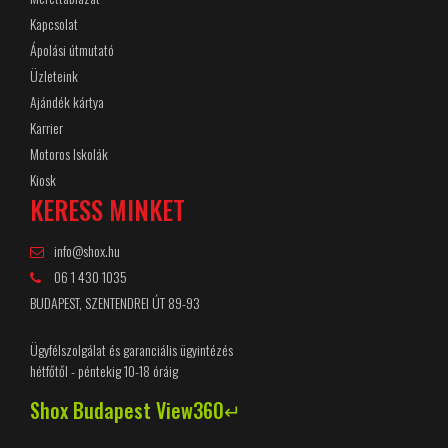
Kapcsolat
Ápolási útmutató
Üzleteink
Ajándék kártya
Karrier
Motoros Iskolák
Kiosk
KERESS MINKET
info@shox.hu
06 1 430 1035
BUDAPEST, SZENTENDREI ÚT 89-93
Ügyfélszolgálat és garanciális ügyintézés
hétfőtől - péntekig 10-18 óráig
Shox Budapest View360↵