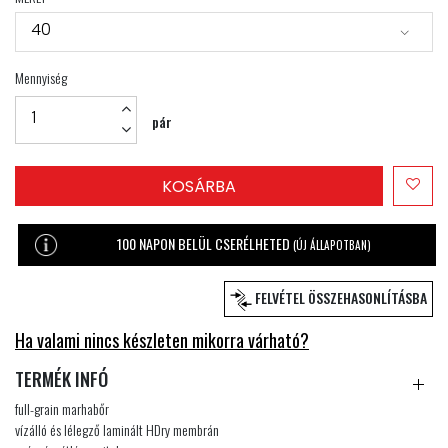
40
Mennyiség
pár
KOSÁRBA
100 NAPON BELÜL CSERÉLHETED
(ÚJ ÁLLAPOTBAN)
FELVÉTEL ÖSSZEHASONLÍTÁSBA
Ha valami nincs készleten mikorra várható?
TERMÉK INFÓ
full-grain marhabőr
vízálló és lélegző laminált HDry membrán