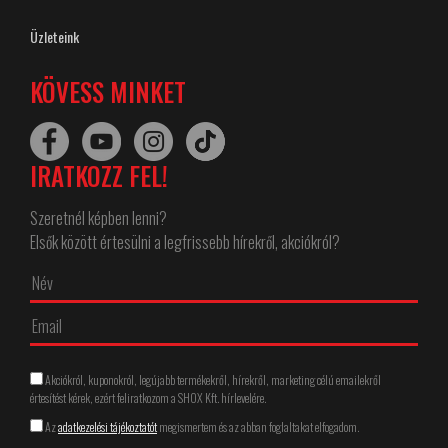
Üzleteink
KÖVESS MINKET
IRATKOZZ FEL!
Szeretnél képben lenni?
Elsők között értesülni a legfrissebb hírekről, akciókról?
Akciókról, kuponokról, legújabb termékekről, hírekről, marketing célú emailekről
értesítést kérek, ezért feliratkozom a SHOX Kft. hírlevelére.
Az
adatkezelési tájékoztatót
megismertem és az abban foglaltakat elfogadom.