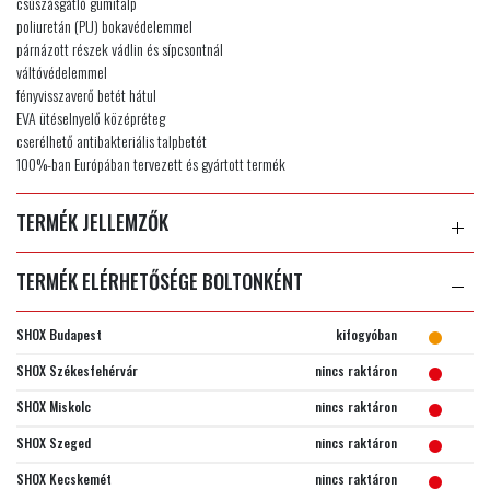
csúszásgátló gumitalp
poliuretán (PU) bokavédelemmel
párnázott részek vádlin és sípcsontnál
váltóvédelemmel
fényvisszaverő betét hátul
EVA ütéselnyelő középréteg
cserélhető antibakteriális talpbetét
100%-ban Európában tervezett és gyártott termék
TERMÉK JELLEMZŐK
TERMÉK ELÉRHETŐSÉGE BOLTONKÉNT
SHOX Budapest
kifogyóban
SHOX Székesfehérvár
nincs raktáron
SHOX Miskolc
nincs raktáron
SHOX Szeged
nincs raktáron
SHOX Kecskemét
nincs raktáron