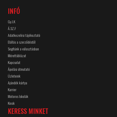
INFÓ
Gy.I.K
Á.SZ.F
Adatkezelési tájékoztató
Elállás a szerződéstől
Segítünk a választásban
Mérettáblázat
Kapcsolat
Ápolási útmutató
Üzleteink
Ajándék kártya
Karrier
Motoros Iskolák
Kiosk
KERESS MINKET