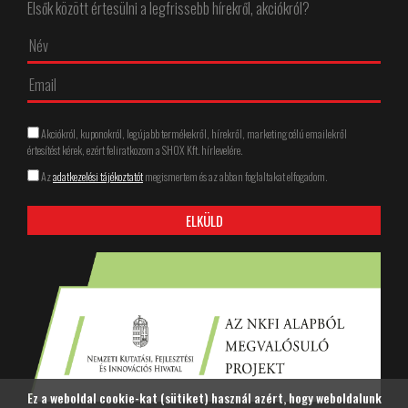
Elsők között értesülni a legfrissebb hírekről, akciókról?
Akciókról, kuponokról, legújabb termékekről, hírekről, marketing célú emailekről
értesítést kérek, ezért feliratkozom a SHOX Kft. hírlevelére.
Az
adatkezelési tájékoztatót
megismertem és az abban foglaltakat elfogadom.
Ez a weboldal cookie-kat (sütiket) használ azért, hogy weboldalunk