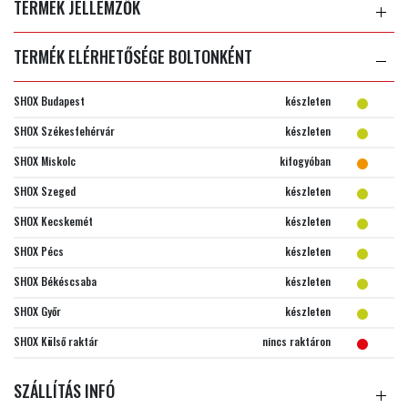
TERMÉK JELLEMZŐK
TERMÉK ELÉRHETŐSÉGE BOLTONKÉNT
SHOX Budapest
készleten
SHOX Székesfehérvár
készleten
SHOX Miskolc
kifogyóban
SHOX Szeged
készleten
SHOX Kecskemét
készleten
SHOX Pécs
készleten
SHOX Békéscsaba
készleten
SHOX Győr
készleten
SHOX Külső raktár
nincs raktáron
SZÁLLÍTÁS INFÓ