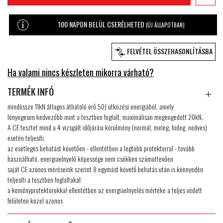
100 NAPON BELÜL CSERÉLHETED
(ÚJ ÁLLAPOTBAN)
FELVÉTEL ÖSSZEHASONLÍTÁSBA
Ha valami nincs készleten mikorra várható?
TERMÉK INFÓ
mindössze 11kN átlagos áthatoló erő 50J ütközési energiából, amely
lényegesen kedvezőbb mint a tesztben foglalt, maximálisan megengedett 20kN.
A CE tesztet mind a 4 vizsgált időjárási körülmény (normál, meleg, hideg, nedves)
esetén teljesíti.
az esetleges behatást követően - ellentétben a legtöbb protektorral - tovább
használható, energiaelnyelő képessége nem csökken számottevően
saját CE azonos méréseink szerint 8 egymást követő behatás után is könnyedén
teljesíti a tesztben foglaltakat
a keményprotektorokkal ellentétben az energiaelnyelés mértéke a teljes védett
felületen közel azonos