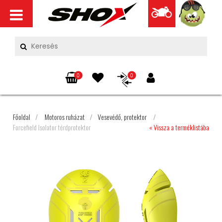
0
0
Főoldal
/
Motoros ruházat
/
Vesevédő, protektor
/
Forcefield Isolator térdprotektor
« Vissza a terméklistába