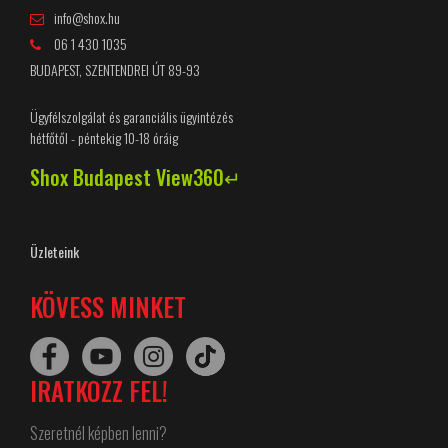
info@shox.hu
06 1 430 1035
BUDAPEST, SZENTENDREI ÚT 89-93
Ügyfélszolgálat és garanciális ügyintézés
hétfőtől - péntekig 10-18 óráig
Shox Budapest View360↵
Üzleteink
KÖVESS MINKET
IRATKOZZ FEL!
Szeretnél képben lenni?