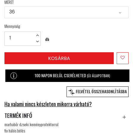
MÉRET
36
Mennyiség
db
KOSÁRBA
100 NAPON BELÜL CSERÉLHETED
(ÚJ ÁLLAPOTBAN)
FELVÉTEL ÖSSZEHASONLÍTÁSBA
Ha valami nincs készleten mikorra várható?
TERMÉK INFÓ
marhabőr dzseki keményprotektorral
fix hálós bélés