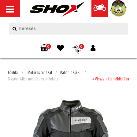
0
0
Főoldal
/
Motoros ruházat
/
Kabát, dzseki
/
Sixgear Alisa női bőrdzseki fekete
« Vissza a terméklistába