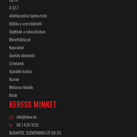
Á.SZ.F
Adatkezelési tájékoztató
Elállás a szerződéstől
Segítünk a választásban
Mérettáblázat
Kapcsolat
Ápolási útmutató
Üzleteink
Ajándék kártya
Karrier
Motoros Iskolák
Kiosk
KERESS MINKET
info@shox.hu
06 1 430 1035
BUDAPEST, SZENTENDREI ÚT 89-93