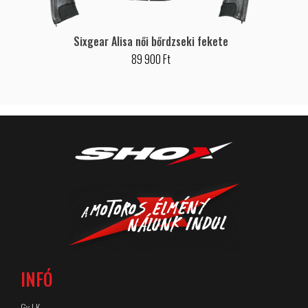
Sixgear Alisa női bőrdzseki fekete
89 900 Ft
INFÓ
Gy.I.K