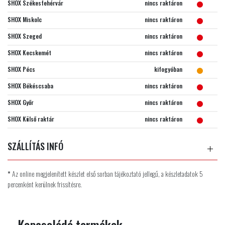
SHOX Székesfehérvár
nincs raktáron
SHOX Miskolc
nincs raktáron
SHOX Szeged
nincs raktáron
SHOX Kecskemét
nincs raktáron
SHOX Pécs
kifogyóban
SHOX Békéscsaba
nincs raktáron
SHOX Győr
nincs raktáron
SHOX Külső raktár
nincs raktáron
SZÁLLÍTÁS INFÓ
*
Az online megjelenített készlet első sorban tájékoztató jellegű, a készletadatok 5
percenként kerülnek frissítésre.
Kapcsolódó termékek