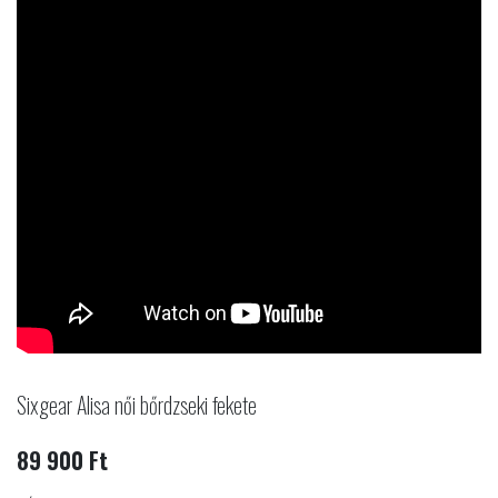
Sixgear Alisa női bőrdzseki fekete
89 900 Ft