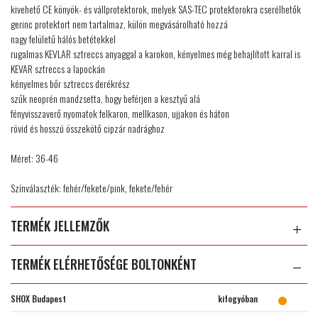
kivehető CE könyök- és vállprotektorok, melyek SAS-TEC protektorokra cserélhetők
gerinc protektort nem tartalmaz, külön megvásárolható hozzá
nagy felületű hálós betétekkel
rugalmas KEVLAR sztreccs anyaggal a karokon, kényelmes még behajlított karral is
KEVAR sztreccs a lapockán
kényelmes bőr sztreccs derékrész
szűk neoprén mandzsetta, hogy beférjen a kesztyű alá
fényvisszaverő nyomatok felkaron, mellkason, ujjakon és háton
rövid és hosszú összekötő cipzár nadrághoz
Méret: 36-46
Színválaszték: fehér/fekete/pink, fekete/fehér
TERMÉK JELLEMZŐK
TERMÉK ELÉRHETŐSÉGE BOLTONKÉNT
SHOX Budapest
kifogyóban