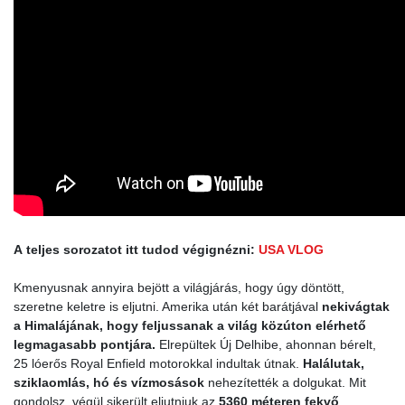
A teljes sorozatot itt tudod végignézni:
USA VLOG
Kmenyusnak annyira bejött a világjárás, hogy úgy döntött,
szeretne keletre is eljutni. Amerika után két barátjával
nekivágtak
a Himalájának, hogy feljussanak a világ közúton elérhető
legmagasabb pontjára.
Elrepültek Új Delhibe, ahonnan bérelt,
25 lóerős Royal Enfield motorokkal indultak útnak.
Halálutak,
sziklaomlás, hó és vízmosások
nehezítették a dolgukat. Mit
gondolsz, végül sikerült eljutniuk az
5360 méteren fekvő