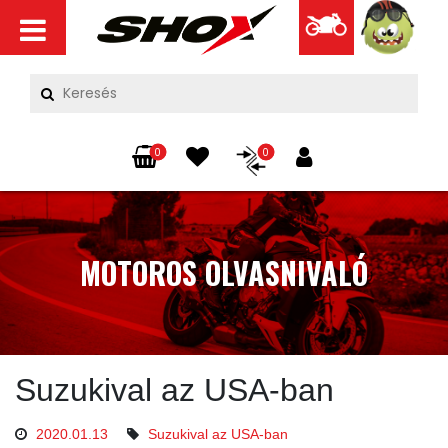
0
0
MOTOROS OLVASNIVALÓ
Suzukival az USA-ban
2020.01.13
Suzukival az USA-ban