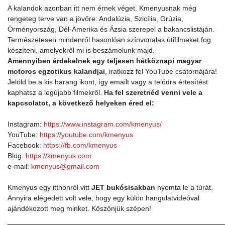
A kalandok azonban itt nem érnek véget. Kmenyusnak még
rengeteg terve van a jövőre: Andalúzia, Szicília, Grúzia,
Örményország, Dél-Amerika és Ázsia szerepel a bakancslistáján.
Természetesen mindenről hasonlóan színvonalas útifilmeket fog
készíteni, amelyekről mi is beszámolunk majd.
Amennyiben érdekelnek egy teljesen hétköznapi magyar
motoros egzotikus kalandjai
, iratkozz fel YouTube csatornájára!
Jelöld be a kis harang ikont, így emailt vagy a telódra értesítést
kaphatsz a legújabb filmekről.
Ha fel szeretnéd venni vele a
kapcsolatot, a következő helyeken éred el:
Instagram:
https://www.instagram.com/kmenyus/
YouTube:
https://youtube.com/kmenyus
Facebook:
https://fb.com/kmenyus
Blog:
https://kmenyus.com
e-mail:
kmenyus@gmail.com
Kmenyus egy itthonról vitt
JET bukósisakban
nyomta le a túrát.
Annyira elégedett volt vele, hogy egy külön hangulatvideóval
ajándékozott meg minket. Köszönjük szépen!