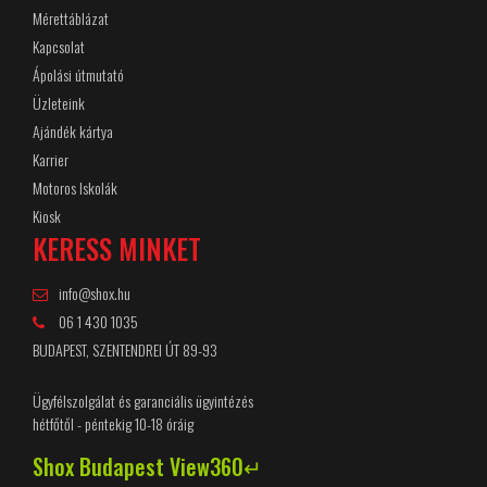
Mérettáblázat
Kapcsolat
Ápolási útmutató
Üzleteink
Ajándék kártya
Karrier
Motoros Iskolák
Kiosk
KERESS MINKET
info@shox.hu
06 1 430 1035
BUDAPEST, SZENTENDREI ÚT 89-93
Ügyfélszolgálat és garanciális ügyintézés
hétfőtől - péntekig 10-18 óráig
Shox Budapest View360↵