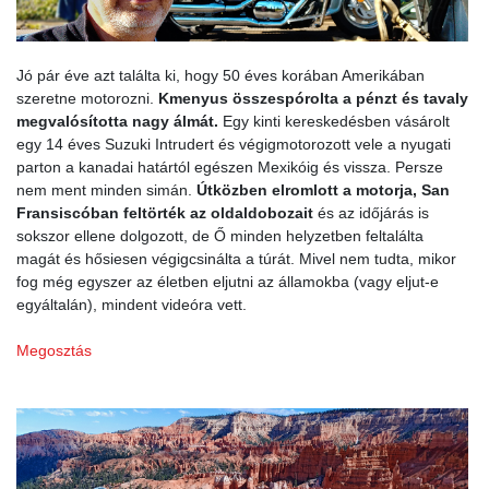
Jó pár éve azt találta ki, hogy 50 éves korában Amerikában
szeretne motorozni.
Kmenyus összespórolta a pénzt és tavaly
megvalósította nagy álmát.
Egy kinti kereskedésben vásárolt
egy 14 éves Suzuki Intrudert és végigmotorozott vele a nyugati
parton a kanadai határtól egészen Mexikóig és vissza. Persze
nem ment minden simán.
Útközben elromlott a motorja, San
Fransiscóban feltörték az oldaldobozait
és az időjárás is
sokszor ellene dolgozott, de Ő minden helyzetben feltalálta
magát és hősiesen végigcsinálta a túrát. Mivel nem tudta, mikor
fog még egyszer az életben eljutni az államokba (vagy eljut-e
egyáltalán), mindent videóra vett.
Megosztás