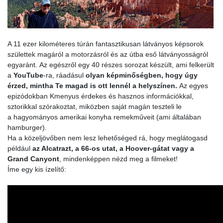
A 11 ezer kilométeres túrán fantasztikusan látványos képsorok
születtek magáról a motorzásról és az útba eső látványosságról
egyaránt. Az egészről egy 40 részes sorozat készült, ami felkerült
a
YouTube
-ra, ráadásul
olyan képminőségben, hogy úgy
érzed, mintha Te magad is ott lennél a helyszínen.
Az egyes
epizódokban Kmenyus érdekes és hasznos információkkal,
sztorikkal szórakoztat, miközben saját magán teszteli le
a hagyományos amerikai konyha remekműveit (ami általában
hamburger).
Ha a közeljövőben nem lesz lehetőséged rá, hogy meglátogasd
például
az Alcatrazt, a 66-os utat, a Hoover-gátat vagy a
Grand Canyont
, mindenképpen nézd meg a filmeket!
Íme egy kis ízelítő: