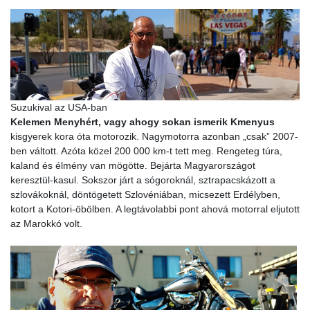
Suzukival az USA-ban
Kelemen Menyhért, vagy ahogy sokan ismerik Kmenyus
kisgyerek kora óta motorozik. Nagymotorra azonban „csak” 2007-
ben váltott. Azóta közel 200 000 km-t tett meg. Rengeteg túra,
kaland és élmény van mögötte. Bejárta Magyarországot
keresztül-kasul. Sokszor járt a sógoroknál, sztrapacskázott a
szlovákoknál, döntögetett Szlovéniában, micsezett Erdélyben,
kotort a Kotori-öbölben. A legtávolabbi pont ahová motorral eljutott
az Marokkó volt.