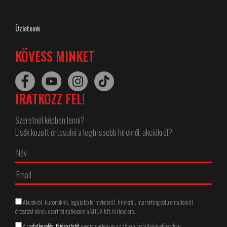
Üzleteink
KÖVESS MINKET
IRATKOZZ FEL!
Szeretnél képben lenni?
Elsők között értesülni a legfrissebb hírekről, akciókról?
Akciókról, kuponokról, legújabb termékekről, hírekről, marketing célú emailekről
értesítést kérek, ezért feliratkozom a SHOX Kft. hírlevelére.
Az
adatkezelési tájékoztatót
megismertem és az abban foglaltakat elfogadom.