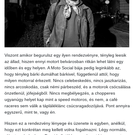
Viszont amikor begurulsz egy ilyen rendezvényre, tényleg leesik
az állad, hiszen ennyi motort belvárosban ritkán lehet látni egy
időben és egy helyen. A Moto Social bája pedig leginkább az,
hogy tényleg bárki dumálhat bárkivel, függetlenül attól, hogy
milyen motorral érkezett. Nincs celebeskedés, nincs jaszkarizás,
nincs arcoskodás, csak némi párbeszéd, és a motorok csócsálása
önzetlenül, jófejségből. Nincs megbélyegzés, a chopperes
ugyanúgy helyet kap mint a speed motoros, és nem, a café
raceres sem válik a tápláléklánc csúcsragadozójává. Pont annyira
egyszerű, mint te, vagy én.
Hiszen ez a rendezvény lényege és üzenete is egyben, anélkül,
hogy ezt konkrétan meg kellett volna fogalmazni. Légy normális,