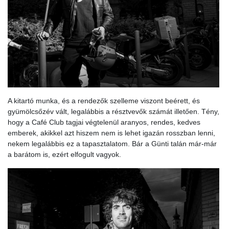
A kitartó munka, és a rendezők szelleme viszont beérett, és
gyümölcsőzév vált, legalábbis a résztvevők számát illetően. Tény,
hogy a Café Club tagjai végtelenül aranyos, rendes, kedves
emberek, akikkel azt hiszem nem is lehet igazán rosszban lenni,
nekem legalábbis ez a tapasztalatom. Bár a Günti talán már-már
a barátom is, ezért elfogult vagyok.