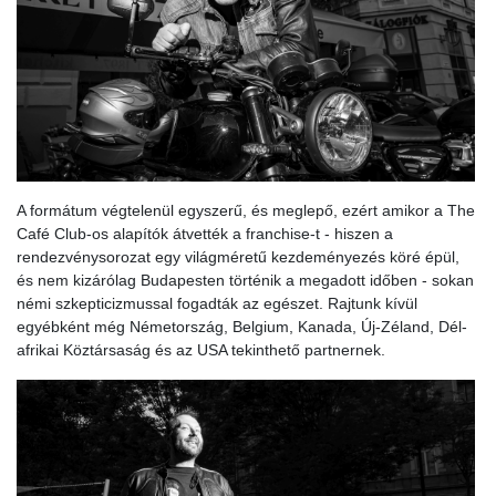
A formátum végtelenül egyszerű, és meglepő, ezért amikor a The
Café Club-os alapítók átvették a franchise-t - hiszen a
rendezvénysorozat egy világméretű kezdeményezés köré épül,
és nem kizárólag Budapesten történik a megadott időben - sokan
némi szkepticizmussal fogadták az egészet. Rajtunk kívül
egyébként még Németország, Belgium, Kanada, Új-Zéland, Dél-
afrikai Köztársaság és az USA tekinthető partnernek.