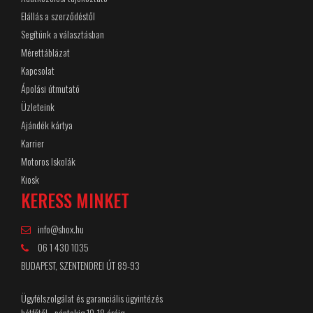
Elállás a szerződéstől
Segítünk a választásban
Mérettáblázat
Kapcsolat
Ápolási útmutató
Üzleteink
Ajándék kártya
Karrier
Motoros Iskolák
Kiosk
KERESS MINKET
info@shox.hu
06 1 430 1035
BUDAPEST, SZENTENDREI ÚT 89-93
Ügyfélszolgálat és garanciális ügyintézés
hétfőtől - péntekig 10-18 óráig