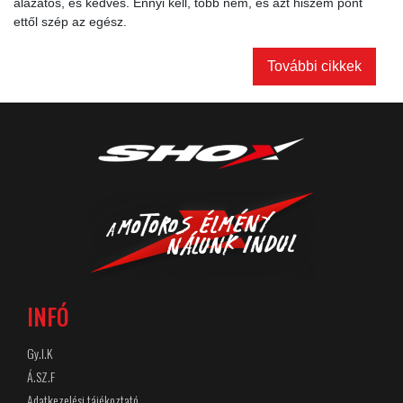
alázatos, és kedves. Ennyi kell, több nem, és azt hiszem pont
ettől szép az egész.
További cikkek
INFÓ
Gy.I.K
Á.SZ.F
Adatkezelési tájékoztató