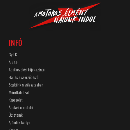
INFÓ
Gy.I.K
Á.SZ.F
Adatkezelési tájékoztató
Elállás a szerződéstől
Segítünk a választásban
Mérettáblázat
Kapcsolat
Ápolási útmutató
Üzleteink
Ajándék kártya
Karrier