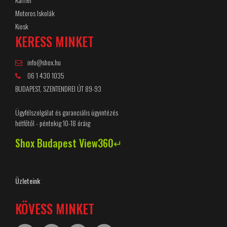
Motoros Iskolák
Kiosk
KERESS MINKET
info@shox.hu
06 1 430 1035
BUDAPEST, SZENTENDREI ÚT 89-93
Ügyfélszolgálat és garanciális ügyintézés
hétfőtől - péntekig 10-18 óráig
Shox Budapest View360↵
Üzleteink
KÖVESS MINKET