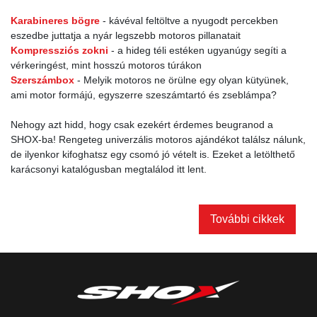
Karabineres bögre
- kávéval feltöltve a nyugodt percekben
eszedbe juttatja a nyár legszebb motoros pillanatait
Kompressziós zokni
- a hideg téli estéken ugyanúgy segíti a
vérkeringést, mint hosszú motoros túrákon
Szerszámbox
- Melyik motoros ne örülne egy olyan kütyünek,
ami motor formájú, egyszerre szeszámtartó és zseblámpa?
Nehogy azt hidd, hogy csak ezekért érdemes beugranod a
SHOX-ba! Rengeteg univerzális motoros ajándékot találsz nálunk,
de ilyenkor kifoghatsz egy csomó jó vételt is. Ezeket a letölthető
karácsonyi katalógusban megtalálod itt lent.
További cikkek