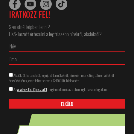
IRATKOZZ FEL!
Szeretnél képben lenni?
Elsők között értesülni a legfrissebb hírekről, akciókról?
Akciókról, kuponokról, legújabb termékekről, hírekről, marketing célú emailekről
értesítést kérek, ezért feliratkozom a SHOX Kft. hírlevelére.
Az
adatkezelési tájékoztatót
megismertem és az abban foglaltakat elfogadom.