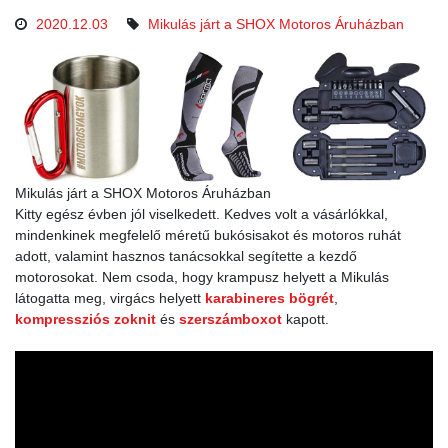
2020.12.03
Mikulás járt a SHOX Motoros Áruházban
Mikulás járt a SHOX Motoros Áruházban
Kitty egész évben jól viselkedett. Kedves volt a vásárlókkal,
mindenkinek megfelelő méretű bukósisakot és motoros ruhát
adott, valamint hasznos tanácsokkal segítette a kezdő
motorosokat. Nem csoda, hogy krampusz helyett a Mikulás
látogatta meg, virgács helyett
karabineres bögrét
,
kompressziós zoknit
és
szerszámboxot
kapott.