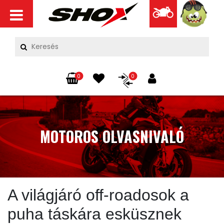
0
0
MOTOROS OLVASNIVALÓ
A világjáró off-roadosok a
puha táskára esküsznek