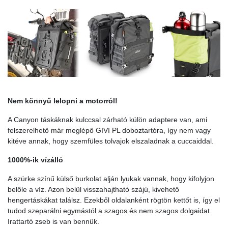
Nem könnyű lelopni a motorról!
A Canyon táskáknak kulccsal zárható külön adaptere van, ami
felszerelhető már meglépő GIVI PL doboztartóra, így nem vagy
kitéve annak, hogy szemfüles tolvajok elszaladnak a cuccaiddal.
1000%-ik vízálló
A szürke színű külső burkolat alján lyukak vannak, hogy kifolyjon
belőle a víz. Azon belül visszahajtható szájú, kivehető
hengertáskákat találsz. Ezekből oldalanként rögtön kettőt is, így el
tudod szeparálni egymástól a szagos és nem szagos dolgaidat.
Irattartó zseb is van bennük.