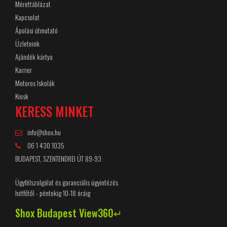
Mérettáblázat
Kapcsolat
Ápolási útmutató
Üzleteink
Ajándék kártya
Karrier
Motoros Iskolák
Kiosk
KERESS MINKET
info@shox.hu
06 1 430 1035
BUDAPEST, SZENTENDREI ÚT 89-93
Ügyfélszolgálat és garanciális ügyintézés
hétfőtől - péntekig 10-18 óráig
Shox Budapest View360↵