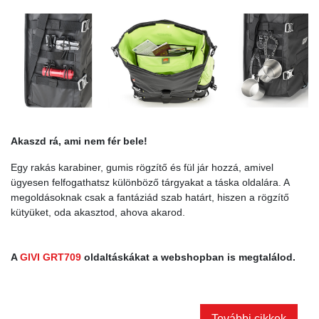
Akaszd rá, ami nem fér bele!
Egy rakás karabiner, gumis rögzítő és fül jár hozzá, amivel
ügyesen felfogathatsz különböző tárgyakat a táska oldalára. A
megoldásoknak csak a fantáziád szab határt, hiszen a rögzítő
kütyüket, oda akasztod, ahova akarod.
A
GIVI GRT709
oldaltáskákat a webshopban is megtalálod.
További cikkek