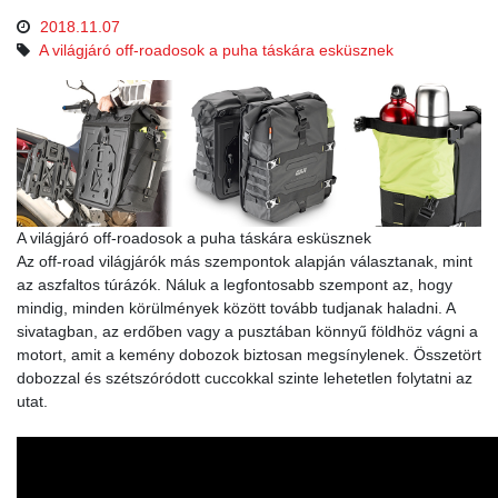
2018.11.07
A világjáró off-roadosok a puha táskára esküsznek
A világjáró off-roadosok a puha táskára esküsznek
Az off-road világjárók más szempontok alapján választanak, mint
az aszfaltos túrázók. Náluk a legfontosabb szempont az, hogy
mindig, minden körülmények között tovább tudjanak haladni. A
sivatagban, az erdőben vagy a pusztában könnyű földhöz vágni a
motort, amit a kemény dobozok biztosan megsínylenek. Összetört
dobozzal és szétszóródott cuccokkal szinte lehetetlen folytatni az
utat.