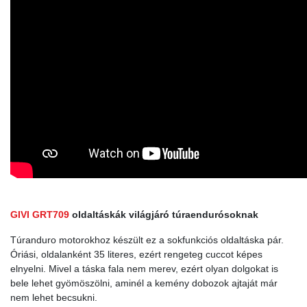
GIVI GRT709
oldaltáskák világjáró túraendurósoknak
Túranduro motorokhoz készült ez a sokfunkciós oldaltáska pár.
Óriási, oldalanként 35 literes, ezért rengeteg cuccot képes
elnyelni. Mivel a táska fala nem merev, ezért olyan dolgokat is
bele lehet gyömöszölni, aminél a kemény dobozok ajtaját már
nem lehet becsukni.