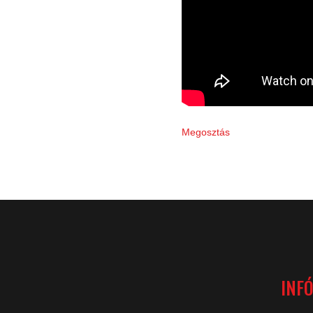
Megosztás
INF