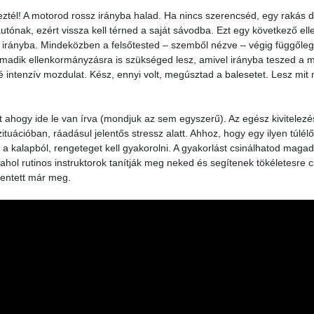
él! A motorod rossz irányba halad. Ha nincs szerencséd, egy rakás d
tónak, ezért vissza kell térned a saját sávodba. Ezt egy következő el
 irányba. Mindeközben a felsőtested – szemből nézve – végig függől
rmadik ellenkormányzásra is szükséged lesz, amivel irányba teszed a m
 intenzív mozdulat. Kész, ennyi volt, megúsztad a balesetet. Lesz mit me
t ahogy ide le van írva (mondjuk az sem egyszerű). Az egész kivitelezé
tuációban, ráadásul jelentős stressz alatt. Ahhoz, hogy egy ilyen túlé
 a kalapból, rengeteget kell gyakorolni. A gyakorlást csinálhatod maga
 ahol rutinos instruktorok tanítják meg neked és segítenek tökéletesre 
mentett már meg.