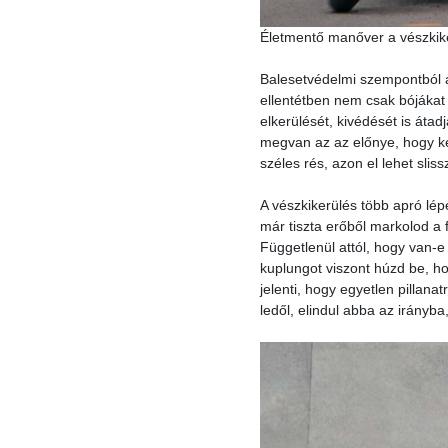
Életmentő manőver a vészkik
Balesetvédelmi szempontból 
ellentétben nem csak bójákat 
elkerülését, kivédését is átad
megvan az az előnye, hogy ke
széles rés, azon el lehet sli
A vészkikerülés több apró lép
már tiszta erőből markolod a 
Függetlenül attól, hogy van-e
kuplungot viszont húzd be, ho
jelenti, hogy egyetlen pillana
ledől, elindul abba az irányba,