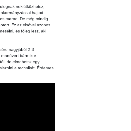
olognak nekiütközhetsz,
lenkormányzással hajtod
eges marad. De még mindig
otort. Ez az elsővel azonos
sélni, és főleg lesz, aki
sére nagyjából 2-3
lő manővert bármikor
dtól, de elmehetsz egy
csiszolni a technikát. Érdemes