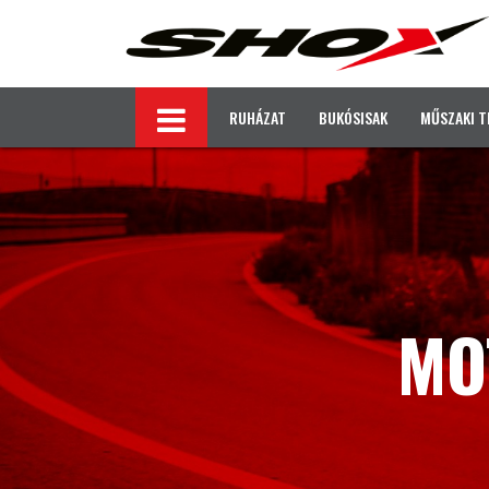
RUHÁZAT
BUKÓSISAK
MŰSZAKI T
MO