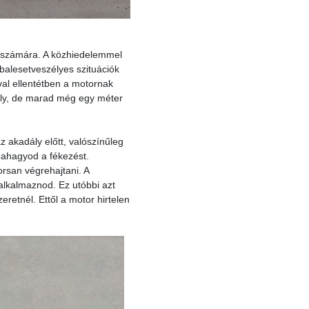
 számára. A közhiedelemmel
balesetveszélyes szituációk
óval ellentétben a motornak
dály, de marad még egy méter
z akadály előtt, valószínűleg
bahagyod a fékezést.
orsan végrehajtani. A
alkalmaznod. Ez utóbbi azt
eretnél. Ettől a motor hirtelen