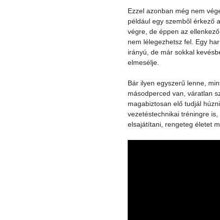
Ezzel azonban még nem végezt
például egy szemből érkező au
végre, de éppen az ellenkező
nem lélegezhetsz fel. Egy ha
irányú, de már sokkal kevésbé
elmesélje.
Bár ilyen egyszerű lenne, min
másodperced van, váratlan szi
magabiztosan elő tudjál húzni
vezetéstechnikai tréningre is,
elsajátítani, rengeteg életet 