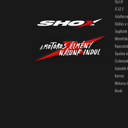
Gy.I.K
Á.SZ.F
Adatkeze
Elállás a
Segítünk
Mérettáb
Kapcsola
Ápolási 
Üzletein
Ajándék 
Karrier
Motoros 
Kiosk