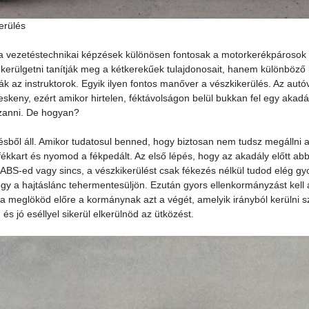
erülés
a vezetéstechnikai képzések különösen fontosak a motorkerékpárosok
kerülgetni tanítják meg a kétkerekűek tulajdonosait, hanem különböző 
ják az instruktorok. Egyik ilyen fontos manőver a vészkikerülés. Az aut
skeny, ezért amikor hirtelen, féktávolságon belül bukkan fel egy aka
sszanni. De hogyan?
ésből áll. Amikor tudatosul benned, hogy biztosan nem tudsz megállni a
fékkart és nyomod a fékpedált. Az első lépés, hogy az akadály előtt ab
 ABS-ed vagy sincs, a vészkikerülést csak fékezés nélkül tudod elég gy
gy a hajtáslánc tehermentesüljön. Ezután gyors ellenkormányzást kell 
tra meglököd előre a kormánynak azt a végét, amelyik irányból kerülni sz
 és jó eséllyel sikerül elkerülnöd az ütközést.