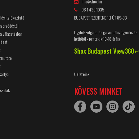
info@shox.hu
06 1 430 1035
lési tájékoztató
BUDAPEST, SZENTENDREI ÚT 89-93
 szerződéstől
Ügyfélszolgálat és garanciális ügyintézés
 a választásban
hétfőtől - péntekig 10-18 óráig
lázat
Shox Budapest View360
t
útmutató
k
kártya
Üzleteink
KÖVESS MINKET
Iskolák