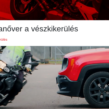
nőver a vészkikerülés
rülés