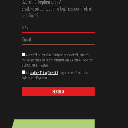
Szeretnél képben lenni?
Elsők között értesülni a legfrissebb hírekről,
akciókról?
↵
Akciókról, kuponokról, legújabb termékekről, hírekről,
marketing célú emailekről értesítést kérek, ezért feliratkozom
a SHOX Kft. hírlevelére.
Az
adatkezelési tájékoztatót
megismertem és az abban
foglaltakat elfogadom.