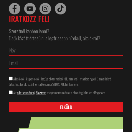
IRATKOZZ FEL!
Szeretnél képben lenni?
Elsők között értesülni a legfrissebb hírekről, akciókról?
Akciókról, kuponokról, legújabb termékekről, hírekről, marketing célú emailekről
értesítést kérek, ezért feliratkozom a SHOX Kft. hírlevelére.
Az
adatkezelési tájékoztatót
megismertem és az abban foglaltakat elfogadom.