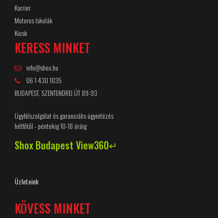
Karrier
Motoros Iskolák
Kiosk
KERESS MINKET
info@shox.hu
06 1 430 1035
BUDAPEST, SZENTENDREI ÚT 89-93
Ügyfélszolgálat és garanciális ügyintézés
hétfőtől - péntekig 10-18 óráig
Shox Budapest View360↵
Üzleteink
KÖVESS MINKET