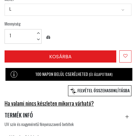
L
Mennyiség
db
KOSÁRBA
100 NAPON BELÜL CSERÉLHETED
(ÚJ ÁLLAPOTBAN)
FELVÉTEL ÖSSZEHASONLÍTÁSBA
Ha valami nincs készleten mikorra várható?
TERMÉK INFÓ
UV szín és nagyméretű fényvisszaverő betétek