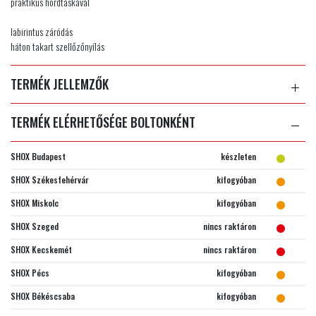
praktikus hordtáskával
labirintus záródás
háton takart szellőzőnyílás
TERMÉK JELLEMZŐK
TERMÉK ELÉRHETŐSÉGE BOLTONKÉNT
SHOX Budapest
készleten
SHOX Székesfehérvár
kifogyóban
SHOX Miskolc
kifogyóban
SHOX Szeged
nincs raktáron
SHOX Kecskemét
nincs raktáron
SHOX Pécs
kifogyóban
SHOX Békéscsaba
kifogyóban