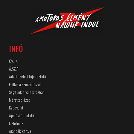
INFÓ
Gy.I.K
Á.SZ.F
Adatkezelési tájékoztató
Elállás a szerződéstől
Segítünk a választásban
Mérettáblázat
Kapcsolat
Ápolási útmutató
Üzleteink
Ajándék kártya