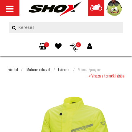
0
0
Főoldal
/
Motoros ruházat
/
Esőruha
/
Macna Spray uv
« Vissza a terméklistába