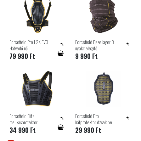
Forcefield Pro L2K EVO
Forcefield Base layer 3
Hátvédő női
nyakmelegítő
79 990 Ft
9 990 Ft
Forcefield Elite
Forcefield Pro
mellkasprotektor
hátprotektor dzsekibe
34 990 Ft
29 990 Ft