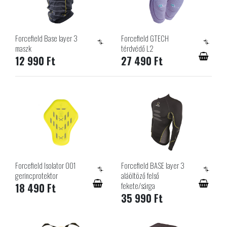
Forcefield Base layer 3
Forcefield GTECH
maszk
térdvédő L2
12 990 Ft
27 490 Ft
Forcefield Isolator 001
Forcefield BASE layer 3
gerincprotektor
aláöltöző felső
fekete/sárga
18 490 Ft
35 990 Ft