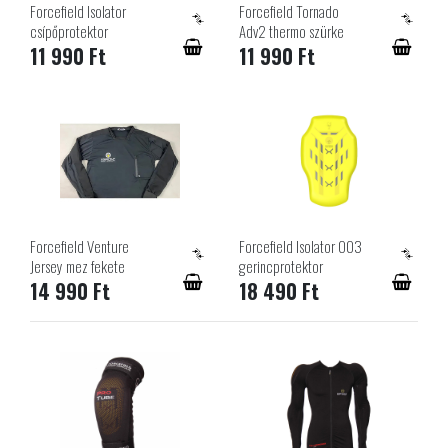
Forcefield Isolator
Forcefield Tornado
csípőprotektor
Adv2 thermo szürke
11 990 Ft
11 990 Ft
Forcefield Venture
Forcefield Isolator 003
Jersey mez fekete
gerincprotektor
14 990 Ft
18 490 Ft