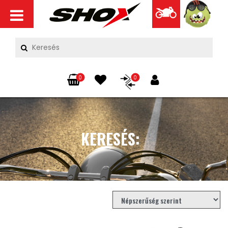
0
0
KERESÉS: