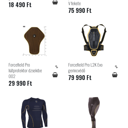
V fekete
18 490 Ft
75 990 Ft
Forcefield Pro
Forcefield Pro L2K Evo
hátprotektor dzsekibe
gerincvédő
002
79 990 Ft
29 990 Ft