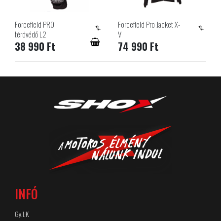
Forcefield PRO
Forcefield Pro Jacket X-
térdvédő L2
V
38 990 Ft
74 990 Ft
INFÓ
Gy.I.K