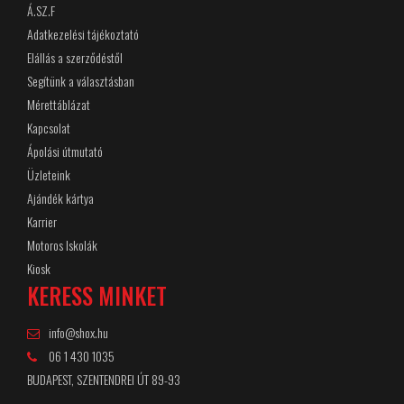
Á.SZ.F
Adatkezelési tájékoztató
Elállás a szerződéstől
Segítünk a választásban
Mérettáblázat
Kapcsolat
Ápolási útmutató
Üzleteink
Ajándék kártya
Karrier
Motoros Iskolák
Kiosk
KERESS MINKET
info@shox.hu
06 1 430 1035
BUDAPEST, SZENTENDREI ÚT 89-93