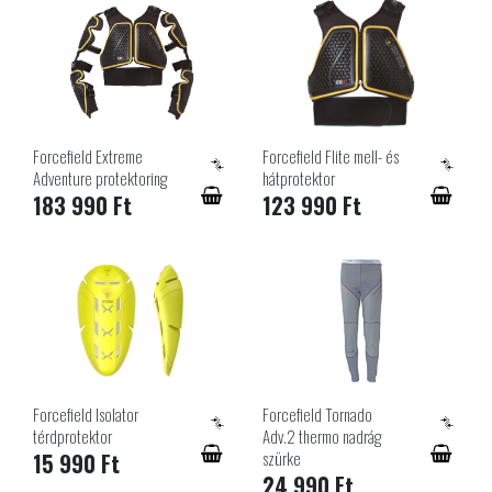
Forcefield Extreme
Forcefield Flite mell- és
Adventure protektoring
hátprotektor
183 990 Ft
123 990 Ft
Forcefield Isolator
Forcefield Tornado
térdprotektor
Adv.2 thermo nadrág
szürke
15 990 Ft
24 990 Ft