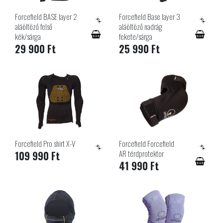
Forcefield BASE layer 2
Forcefield Base layer 3
aláöltöző felső
aláöltöző nadrág
kék/sárga
fekete/sárga
29 900 Ft
25 990 Ft
Forcefield Pro shirt X-V
Forcefield Forcefield
AR térdprotektor
109 990 Ft
41 990 Ft