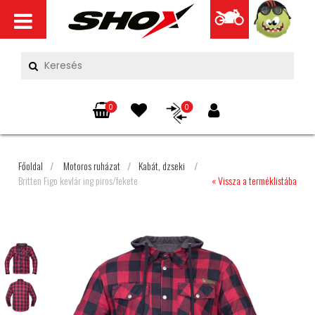
0
0
Főoldal
/
Motoros ruházat
/
Kabát, dzseki
/
Britten Figo kevlár ing piros/fekete
« Vissza a terméklistába