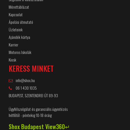
Mérettáblázat
Kapcsolat
Ápolási útmutató
Üzleteink
Ajándék kártya
Karrier
Motoros Iskolák
Kiosk
KERESS MINKET
info@shox.hu
06 1 430 1035
BUDAPEST, SZENTENDREI ÚT 89-93
Ügyfélszolgálat és garanciális ügyintézés
hétfőtől - péntekig 10-18 óráig
Shox Budapest View360↵