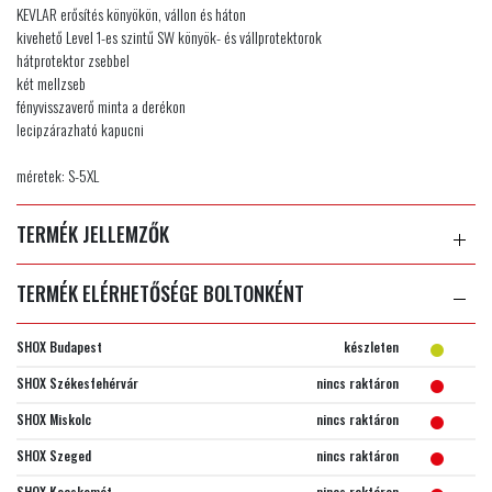
KEVLAR erősítés könyökön, vállon és háton
kivehető Level 1-es szintű SW könyök- és vállprotektorok
hátprotektor zsebbel
két mellzseb
fényvisszaverő minta a derékon
lecipzárazható kapucni
méretek: S-5XL
TERMÉK JELLEMZŐK
TERMÉK ELÉRHETŐSÉGE BOLTONKÉNT
SHOX Budapest
készleten
SHOX Székesfehérvár
nincs raktáron
SHOX Miskolc
nincs raktáron
SHOX Szeged
nincs raktáron
SHOX Kecskemét
nincs raktáron