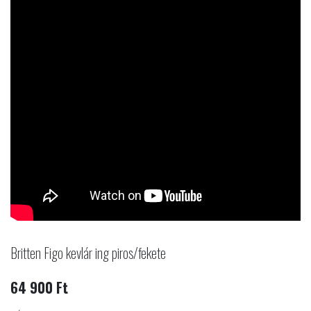
Britten Figo kevlár ing piros/fekete
64 900 Ft