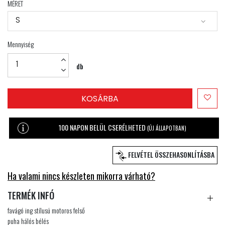
MÉRET
S
Mennyiség
db
KOSÁRBA
100 NAPON BELÜL CSERÉLHETED
(ÚJ ÁLLAPOTBAN)
FELVÉTEL ÖSSZEHASONLÍTÁSBA
Ha valami nincs készleten mikorra várható?
TERMÉK INFÓ
favágó ing stílusú motoros felső
puha hálós bélés