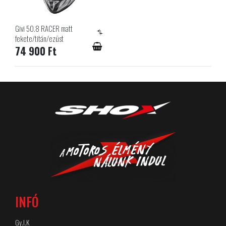
Givi 50.8 RACER matt
fekete/titán/ezüst
74 900 Ft
INFÓ
Gy.I.K