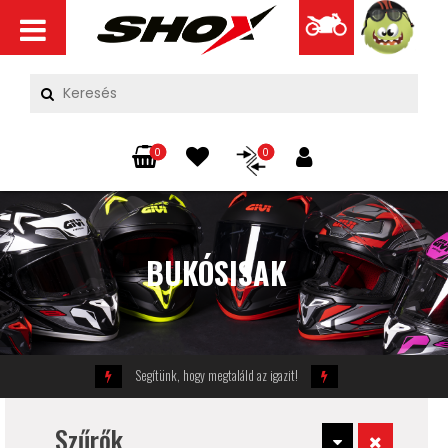
0
0
BUKÓSISAK
Segítünk, hogy megtaláld az igazit!
Szűrők