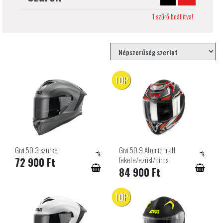
1 szűrő beállítva!
TOP
Givi 50.3 szürke
Givi 50.9 Atomic matt
fekete/ezüst/piros
72 900 Ft
84 900 Ft
TOP