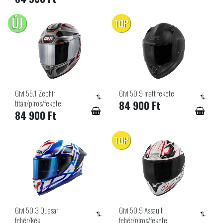
ÚJ
TOP
Givi 55.1 Zephir
Givi 50.9 matt fekete
titán/piros/fekete
84 900 Ft
84 900 Ft
TOP
Givi 50.3 Quasar
Givi 50.9 Assault
fehér/kék
fehér/piros/fekete