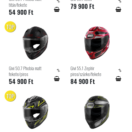
titán/fekete
79 900 Ft
54 900 Ft
TOP
Givi 50.7 Phobia matt
Givi 55.1 Zephir
fekete/piros
piros/szürke/fekete
54 900 Ft
84 900 Ft
TOP