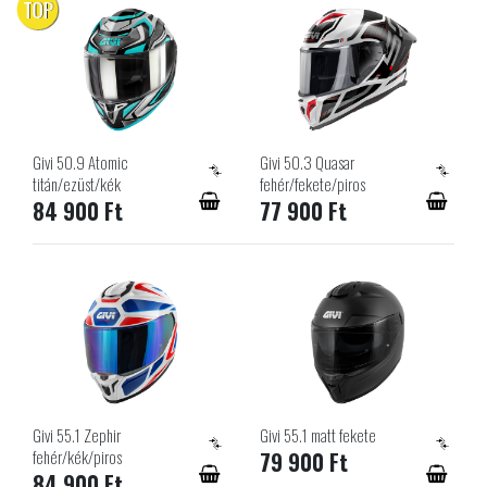
TOP
Givi 50.9 Atomic
Givi 50.3 Quasar
titán/ezüst/kék
fehér/fekete/piros
84 900 Ft
77 900 Ft
Givi 55.1 Zephir
Givi 55.1 matt fekete
fehér/kék/piros
79 900 Ft
84 900 Ft