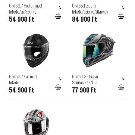
Givi 50.7 Proton matt
Givi 55.1 Zephir
fekete/uv/szürke
fekete/szürke/titán/uv
54 900 Ft
84 900 Ft
Givi 50.7 Evo matt
Givi 50.3 Quasar
fekete
Szürke/kék/Lila
54 900 Ft
77 900 Ft