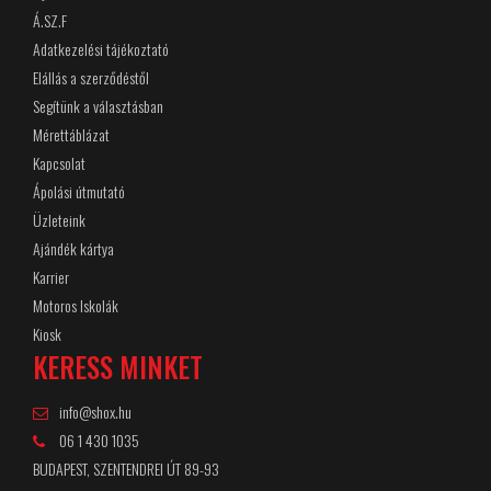
Á.SZ.F
Adatkezelési tájékoztató
Elállás a szerződéstől
Segítünk a választásban
Mérettáblázat
Kapcsolat
Ápolási útmutató
Üzleteink
Ajándék kártya
Karrier
Motoros Iskolák
Kiosk
KERESS MINKET
info@shox.hu
06 1 430 1035
BUDAPEST, SZENTENDREI ÚT 89-93