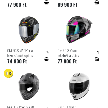
77 900 Ft
89 900 Ft
Givi 50.8 MACH1 matt
Givi 50.3 Vision
fekete/szürke/piros
fekete/iitán/pink
74 900 Ft
77 900 Ft
TOP
Givi 50.7 Phobia matt
Givi 55.1 fehér