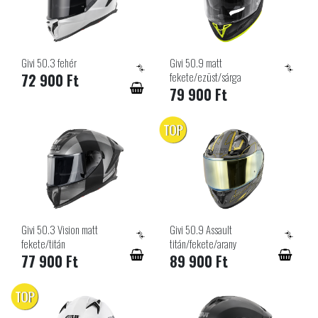
Givi 50.3 fehér
Givi 50.9 matt
fekete/ezüst/sárga
72 900 Ft
79 900 Ft
TOP
Givi 50.3 Vision matt
Givi 50.9 Assault
fekete/titán
titán/fekete/arany
77 900 Ft
89 900 Ft
TOP