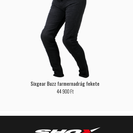
Sixgear Buzz farmernadrág fekete
44 900 Ft