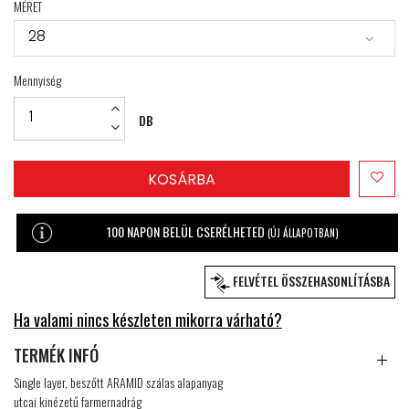
MÉRET
28
Mennyiség
DB
KOSÁRBA
100 NAPON BELÜL CSERÉLHETED
(ÚJ ÁLLAPOTBAN)
FELVÉTEL ÖSSZEHASONLÍTÁSBA
Ha valami nincs készleten mikorra várható?
TERMÉK INFÓ
Single layer, beszőtt ARAMID szálas alapanyag
utcai kinézetű farmernadrág