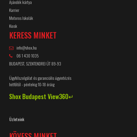
Ajándék kártya
Karrier
Motoros Iskolák
Kiosk
KERESS MINKET
info@shox.hu
06 1 430 1035
BUDAPEST, SZENTENDREI ÚT 89-93
Ügyfélszolgálat és garanciális ügyintézés
hétfőtől - péntekig 10-18 óráig
Shox Budapest View360↵
Üzleteink
KÖVESS MINKET