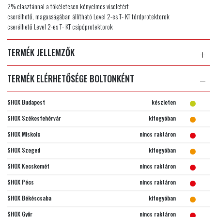
2% elasztánnal a tökéletesen kényelmes viseletért
cserélhető, magasságában állítható Level 2-es T- KT térdprotektorok
cserélhető Level 2-es T- KT csípőprotektorok
TERMÉK JELLEMZŐK
TERMÉK ELÉRHETŐSÉGE BOLTONKÉNT
SHOX Budapest
készleten
SHOX Székesfehérvár
kifogyóban
SHOX Miskolc
nincs raktáron
SHOX Szeged
kifogyóban
SHOX Kecskemét
nincs raktáron
SHOX Pécs
nincs raktáron
SHOX Békéscsaba
kifogyóban
SHOX Győr
nincs raktáron