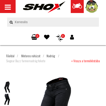
0
0
Főoldal
/
Motoros ruházat
/
Nadrág
/
Sixgear Buzz farmernadrág fekete
« Vissza a terméklistába