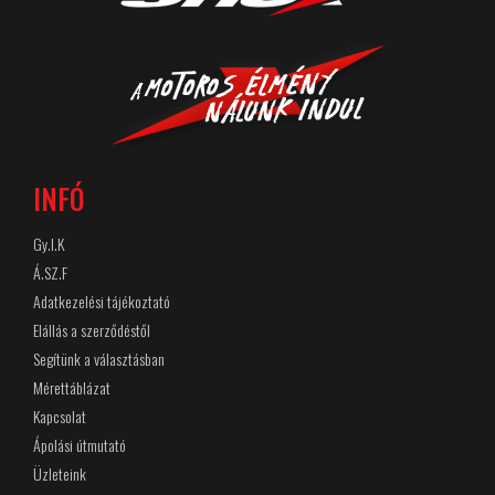
INFÓ
Gy.I.K
Á.SZ.F
Adatkezelési tájékoztató
Elállás a szerződéstől
Segítünk a választásban
Mérettáblázat
Kapcsolat
Ápolási útmutató
Üzleteink