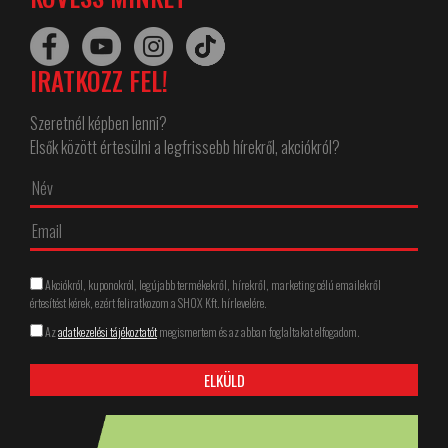
IRATKOZZ FEL!
Szeretnél képben lenni?
Elsők között értesülni a legfrissebb hírekről, akciókról?
Akciókról, kuponokról, legújabb termékekről, hírekről, marketing célú emailekről
értesítést kérek, ezért feliratkozom a SHOX Kft. hírlevelére.
Az
adatkezelési tájékoztatót
megismertem és az abban foglaltakat elfogadom.