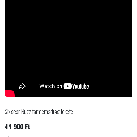
Sixgear Buzz farmernadrág fekete
44 900 Ft