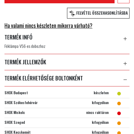
FELVÉTEL ÖSSZEHASONLÍTÁSBA
Ha valami nincs készleten mikorra várható?
TERMÉK INFÓ
Féklámpa V56-es dobozhoz
TERMÉK JELLEMZŐK
TERMÉK ELÉRHETŐSÉGE BOLTONKÉNT
SHOX Budapest
készleten
SHOX Székesfehérvár
kifogyóban
SHOX Miskolc
nincs raktáron
SHOX Szeged
kifogyóban
SHOX Kecskemét
kifogyóban