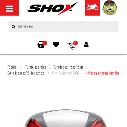
0
0
Főoldal
/
Túrafelszerelés
/
Túradoboz, rögzítőkit
/
Extra kiegészítő dobozhoz
/
Givi Féklámpa E160
« Vissza a terméklistába