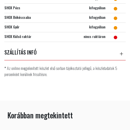
SHOX Pécs
kifogyóban
SHOX Békéscsaba
kifogyóban
SHOX Győr
kifogyóban
SHOX Külső raktár
nincs raktáron
SZÁLLÍTÁS INFÓ
*
Az online megjelenített készlet első sorban tájékoztató jellegű, a készletadatok 5
percenként kerülnek frissítésre.
Korábban megtekintett