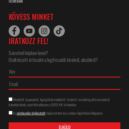
Üzleteink
KÖVESS MINKET
IRATKOZZ FEL!
Szeretnél képben lenni?
Elsők között értesülni a legfrissebb hírekről, akciókról?
Akciókról, kuponokról, legújabb termékekről, hírekről, marketing célú emailekről
értesítést kérek, ezért feliratkozom a SHOX Kft. hírlevelére.
Az
adatkezelési tájékoztatót
megismertem és az abban foglaltakat elfogadom.