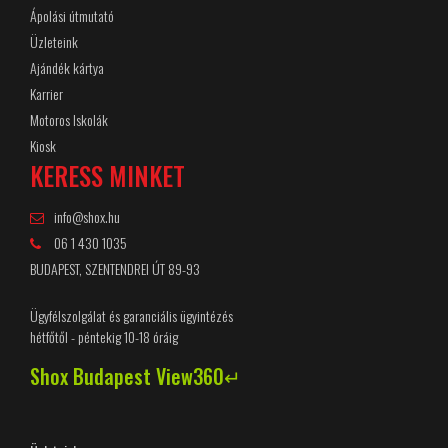
Ápolási útmutató
Üzleteink
Ajándék kártya
Karrier
Motoros Iskolák
Kiosk
KERESS MINKET
info@shox.hu
06 1 430 1035
BUDAPEST, SZENTENDREI ÚT 89-93
Ügyfélszolgálat és garanciális ügyintézés
hétfőtől - péntekig 10-18 óráig
Shox Budapest View360↵